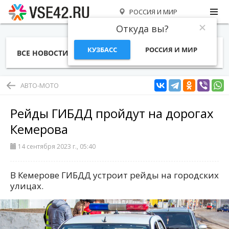
РОССИЯ И МИР
Откуда вы?
КУЗБАСС
РОССИЯ И МИР
ВСЕ НОВОСТИ
СТАТЬИ
ТЕМЫ
ФОТО
СПЕЦПРОЕКТЫ
РАБОТА И ДЕНЬГИ
АВТО-МОТО
Рейды ГИБДД пройдут на дорогах
Кемерова
14 сентября 2023 г., 05:40
В Кемерове ГИБДД устроит рейды на городских
улицах.