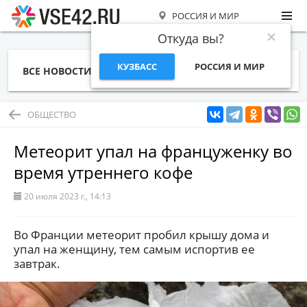
РОССИЯ И МИР
Откуда вы?
КУЗБАСС
РОССИЯ И МИР
ВСЕ НОВОСТИ
СТАТЬИ
ТЕМЫ
ФОТО
СПЕЦПРОЕКТЫ
РАБОТА И ДЕНЬГИ
ОБЩЕСТВО
Метеорит упал на француженку во
время утреннего кофе
20 июля 2023 г., 14:13
Во Франции метеорит пробил крышу дома и
упал на женщину, тем самым испортив ее
завтрак.