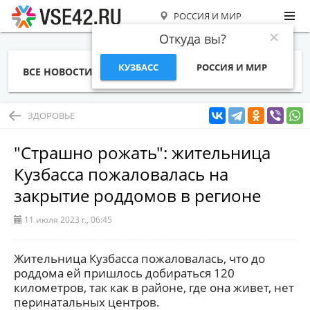
РОССИЯ И МИР
Откуда вы?
КУЗБАСС
РОССИЯ И МИР
ВСЕ НОВОСТИ
СТАТЬИ
ТЕМЫ
ФОТО
СПЕЦПРОЕКТЫ
РАБОТА И ДЕНЬГИ
ЗДОРОВЬЕ
"Страшно рожать": жительница
Кузбасса пожаловалась на
закрытие роддомов в регионе
11 июля 2023 г., 06:45
Жительница Кузбасса пожаловалась, что до
роддома ей пришлось добираться 120
километров, так как в районе, где она живет, нет
перинатальных центров.