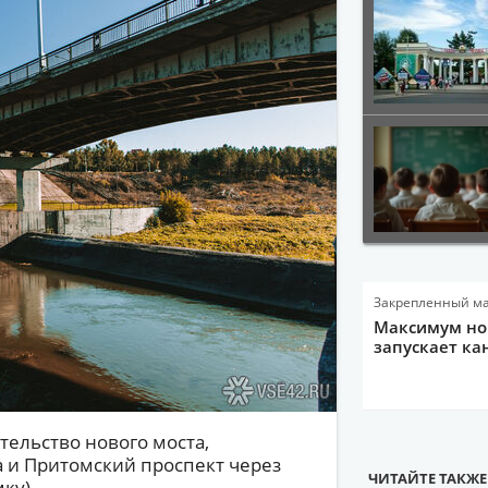
Закрепленный м
Максимум нов
запускает ка
тельство нового моста,
 и Притомский проспект через
ЧИТАЙТЕ ТАКЖЕ
ку).