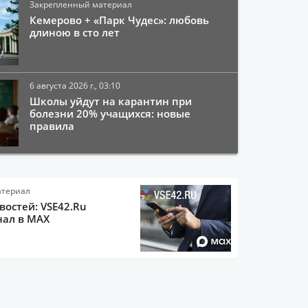
Закрепленный материал
Кемерово + «Парк Чудес»: любовь
длиною в сто лет
6 августа 2026 г., 03:10
Школы уйдут на карантин при
болезни 20% учащихся: новые
правила
атериал
остей: VSE42.Ru
нал в MAX