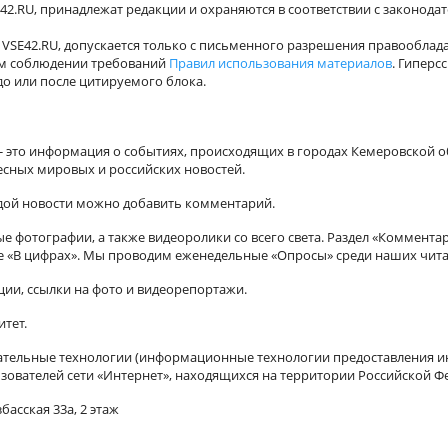
42.RU, принадлежат редакции и охраняются в соответствии с законода
VSE42.RU, допускается только с письменного разрешения правооблада
ном соблюдении требований
Правил использования материалов
. Гиперс
о или после цитируемого блока.
а - это информация о событиях, происходящих в городах Кемеровской о
есных мировых и российских новостей.
ждой новости можно добавить комментарий.
 фотографии, а также видеоролики со всего света. Раздел «Коммента
ле «В цифрах». Мы проводим еженедельные «Опросы» среди наших чита
ии, ссылки на фото и видеорепортажи.
итет.
ельные технологии (информационные технологии предоставления ин
зователей сети «Интернет», находящихся на территории Российской Ф
басская 33а, 2 этаж