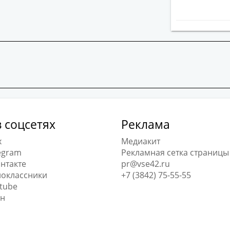
 соцсетях
Реклама
x
Медиакит
egram
Рекламная сетка страницы
нтакте
pr@vse42.ru
оклассники
+7 (3842) 75-55-55
tube
н