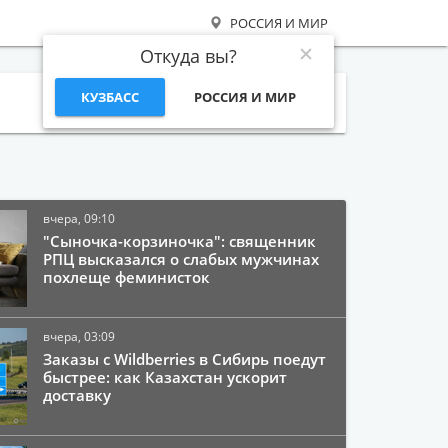
РОССИЯ И МИР
Откуда вы?
КУЗБАСС
РОССИЯ И МИР
Поиск
вчера, 09:10
"Сыночка-корзиночка": священник
РПЦ высказался о слабых мужчинах
похлеще феминисток
вчера, 03:09
Заказы с Wildberries в Сибирь поедут
быстрее: как Казахстан ускорит
доставку