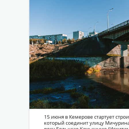
15 июня в Кемерове стартует строи
который соединит улицу Мичурина
реку Большую Камышную (Искитим