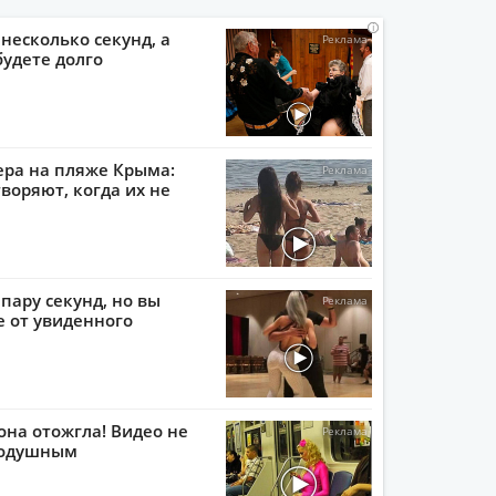
i
i
i
i
 несколько секунд, а
будете долго
ера на пляже Крыма:
воряют, когда их не
пару секунд, но вы
е от увиденного
она отожгла! Видео не
нодушным