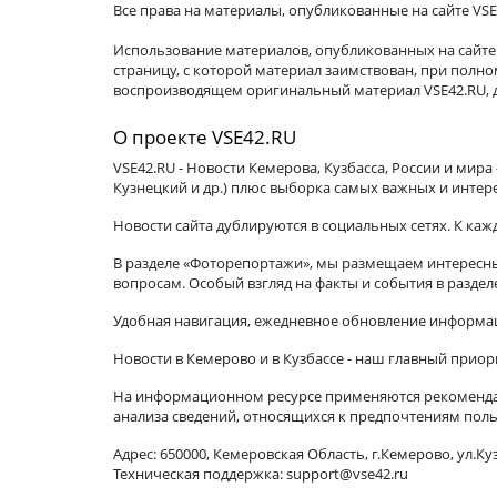
Все права на материалы, опубликованные на сайте VSE
Использование материалов, опубликованных на сайте 
страницу, с которой материал заимствован, при пол
воспроизводящем оригинальный материал VSE42.RU, д
О проекте VSE42.RU
VSE42.RU - Новости Кемерова, Кузбасса, России и мир
Кузнецкий и др.) плюс выборка самых важных и интер
Новости сайта дублируются в социальных сетях. К ка
В разделе «Фоторепортажи», мы размещаем интересные
вопросам. Особый взгляд на факты и события в разде
Удобная навигация, ежедневное обновление информац
Новости в Кемерово и в Кузбассе - наш главный приор
На информационном ресурсе применяются рекомендат
анализа сведений, относящихся к предпочтениям поль
Адрес: 650000, Кемеровская Область, г.Кемерово, ул.Куз
Техническая поддержка: support@vse42.ru