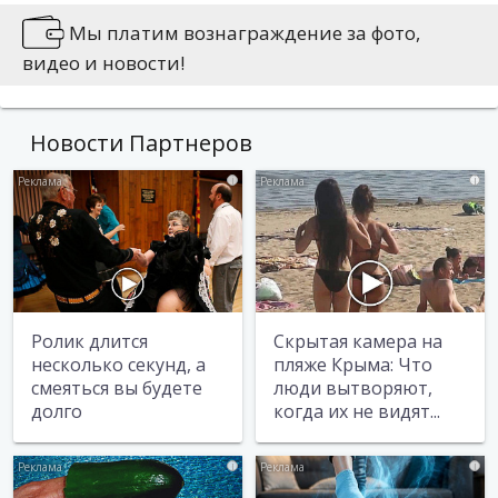
наших читателей. Позиция редакции сайта
может не совпадать с позицией авторов
Мы платим вознаграждение за фото,
сообщений. На сайте не публикуется
видео и новости!
информация, носящая оскорбительный
характер либо содержащая иные признаки,
которые могут привести к нарушению
Новости Партнеров
действующего законодательства.
Вы можете сообщить новости:
i
i
Позвонив по 76-79-79
Написав на news@vse42.ru
Написав нам
ВКонтакте
Ролик длится
Скрытая камера на
несколько секунд, а
пляже Крыма: Что
смеяться вы будете
люди вытворяют,
долго
когда их не видят...
i
i