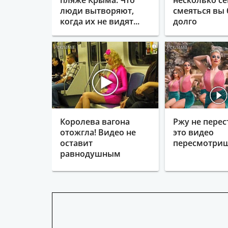
пляже Крыма: Что
несколько се
люди вытворяют,
смеяться вы 
когда их не видят...
долго
i
Королева вагона
Ржу не перес
отожгла! Видео не
это видео
оставит
пересмотриш
равнодушным