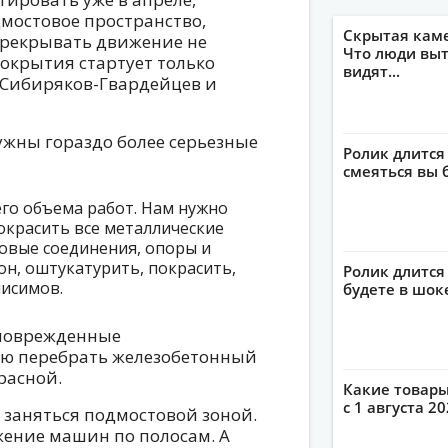
дмостовое пространство,
Скрытая кам
перекрывать движение не
Что люди выт
окрытия стартует только
видят...
 Сибиряков-Гвардейцев и
нужны гораздо более серьезные
Ролик длится
смеяться вы 
его объема работ. Нам нужно
окрасить все металлические
овые соединения, опоры и
он, оштукатурить, покрасить,
Ролик длится 
нисимов.
будете в шок
 поврежденные
ю перебрать железобетонный
расной.
Какие товары
с 1 августа 2
й заняться подмостовой зоной.
жение машин по полосам. А