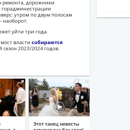
о ремонта, дорожники
 В горадминистрации
верс: утром по двум полосам
– наоборот.
жет уйти три года.
 мост власти
собираются
 сезон 2023/2024 годов.
i
i
я
Этот танец невесты