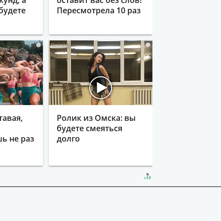
кунд, а
оставит вас без слов!
будете
Пересмотрела 10 раз
i
i
тавая,
Ролик из Омска: вы
будете смеяться
ь не раз
долго