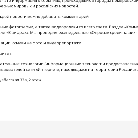
ра - это информация о событиях, происходящих в городах Кемеровско
ресных мировых и российских новостей.
каждой новости можно добавить комментарий.
ые фотографии, а также видеоролики со всего света. Раздел «Комм
деле «В цифрах». Мы проводим еженедельные «Опросы» среди наших 
ации, ссылки на фото и видеорепортажи.
ритет.
тельные технологии (информационные технологии предоставления 
льзователей сети «Интернет», находящихся на территории Российск
узбасская 33а, 2 этаж