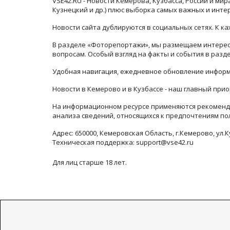
VSE42.RU - Новости Кемерова, Кузбасса, России и ми
Кузнецкий и др.) плюс выборка самых важных и инте
Новости сайта дублируются в социальных сетях. К 
В разделе «Фоторепортажи», мы размещаем интересн
вопросам. Особый взгляд на факты и события в раз
Удобная навигация, ежедневное обновление информ
Новости в Кемерово и в Кузбассе - наш главный прио
На информационном ресурсе применяются рекоменда
анализа сведений, относящихся к предпочтениям по
Адрес: 650000, Кемеровская Область, г.Кемерово, ул.К
Техническая поддержка: support@vse42.ru
Для лиц старше 18 лет.