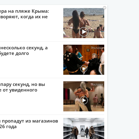
i
i
i
i
ера на пляже Крыма:
воряют, когда их не
 несколько секунд, а
будете долго
пару секунд, но вы
е от увиденного
 пропадут из магазинов
026 года