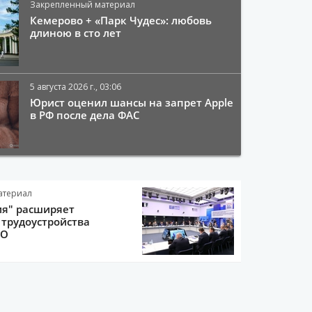
Закрепленный материал
Кемерово + «Парк Чудес»: любовь
длиною в сто лет
5 августа 2026 г., 03:06
Юрист оценил шансы на запрет Apple
в РФ после дела ФАС
атериал
ия" расширяет
трудоустройства
ВО