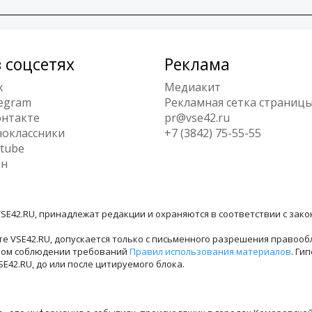
 соцсетях
Реклама
x
Медиакит
egram
Рекламная сетка страниц
нтакте
pr@vse42.ru
оклассники
+7 (3842) 75-55-55
tube
ен
SE42.RU, принадлежат редакции и охраняются в соответствии с зак
е VSE42.RU, допускается только с письменного разрешения правооб
лном соблюдении требований
Правил использования материалов
. Ги
42.RU, до или после цитируемого блока.