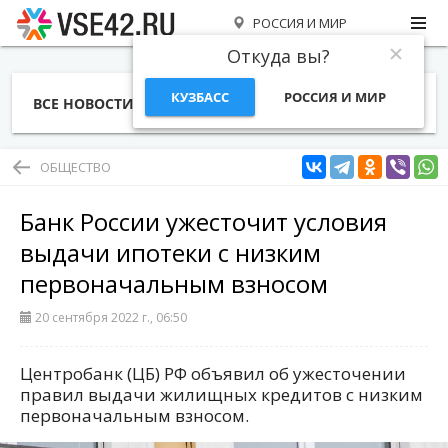
РОССИЯ И МИР
Откуда вы?
КУЗБАСС
РОССИЯ И МИР
ВСЕ НОВОСТИ
СТАТЬИ
ТЕМЫ
ФОТО
СПЕЦПРОЕКТЫ
РАБОТА И ДЕНЬГИ
ОБЩЕСТВО
Банк России ужесточит условия
выдачи ипотеки с низким
первоначальным взносом
20 сентября 2022 г., 06:50
Центробанк (ЦБ) РФ объявил об ужесточении
правил выдачи жилищных кредитов с низким
первоначальным взносом.