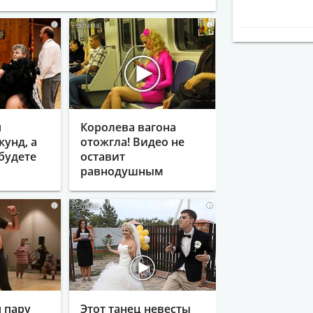
i
i
я
Королева вагона
кунд, а
отожгла! Видео не
будете
оставит
равнодушным
i
i
 пару
Этот танец невесты