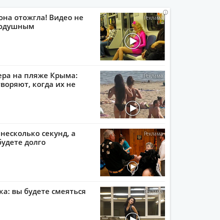
i
i
i
i
она отожгла! Видео не
нодушным
ера на пляже Крыма:
воряют, когда их не
 несколько секунд, а
будете долго
ка: вы будете смеяться