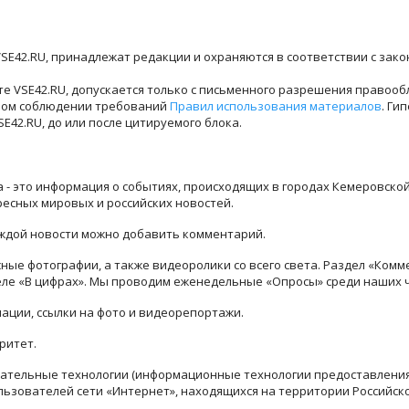
SE42.RU, принадлежат редакции и охраняются в соответствии с зак
е VSE42.RU, допускается только с письменного разрешения правооб
лном соблюдении требований
Правил использования материалов
. Ги
42.RU, до или после цитируемого блока.
ра - это информация о событиях, происходящих в городах Кемеровско
ресных мировых и российских новостей.
каждой новости можно добавить комментарий.
ые фотографии, а также видеоролики со всего света. Раздел «Комм
деле «В цифрах». Мы проводим еженедельные «Опросы» среди наших 
ации, ссылки на фото и видеорепортажи.
ритет.
тельные технологии (информационные технологии предоставления 
льзователей сети «Интернет», находящихся на территории Российск