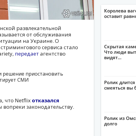
Королева ваг
оставит рав
нской развлекательной
казывается от обслуживания
итуации на Украине. О
Скрытая кам
стримингового сервиса стало
Что люди выт
riety,
передает
агентство
видят...
и решение приостановить
итирует СМИ
Ролик длится
смеяться вы 
 что Netflix
отказался
 вопреки законодательству.
Ролик из Омс
долго