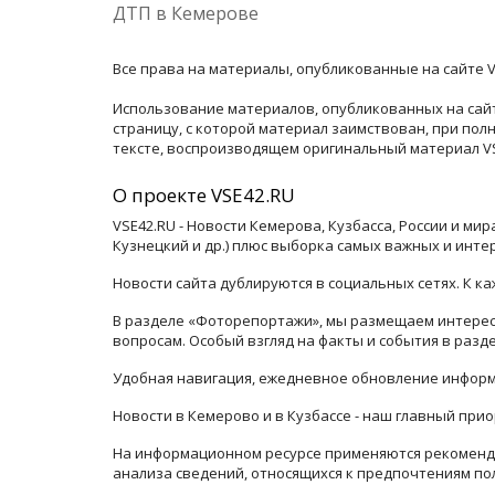
ДТП в Кемерове
Все права на материалы, опубликованные на сайте V
Использование материалов, опубликованных на сайт
страницу, с которой материал заимствован, при по
тексте, воспроизводящем оригинальный материал VSE
О проекте VSE42.RU
VSE42.RU - Новости Кемерова, Кузбасса, России и ми
Кузнецкий и др.) плюс выборка самых важных и инте
Новости сайта дублируются в социальных сетях. К 
В разделе «Фоторепортажи», мы размещаем интересн
вопросам. Особый взгляд на факты и события в раз
Удобная навигация, ежедневное обновление информ
Новости в Кемерово и в Кузбассе - наш главный прио
На информационном ресурсе применяются рекоменда
анализа сведений, относящихся к предпочтениям по