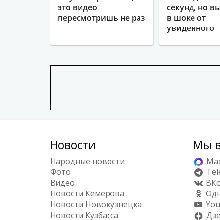
это видео
секунд, но в
пересмотришь не раз
в шоке от
увиденного
Новости
Мы в
Народные новости
Ma
Фото
Tel
Видео
ВКо
Новости Кемерова
Одн
Новости Новокузнецка
You
Новости Кузбасса
Дз