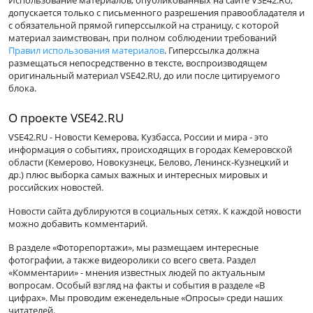
Использование материалов, опубликованных на сайте VSE42.RU,
допускается только с письменного разрешения правообладателя и
с обязательной прямой гиперссылкой на страницу, с которой
материал заимствован, при полном соблюдении требований
Правил использования материалов
. Гиперссылка должна
размещаться непосредственно в тексте, воспроизводящем
оригинальный материал VSE42.RU, до или после цитируемого
блока.
О проекте VSE42.RU
VSE42.RU - Новости Кемерова, Кузбасса, России и мира - это
информация о событиях, происходящих в городах Кемеровской
области (Кемерово, Новокузнецк, Белово, Ленинск-Кузнецкий и
др.) плюс выборка самых важных и интересных мировых и
российских новостей.
Новости сайта дублируются в социальных сетях. К каждой новости
можно добавить комментарий.
В разделе «Фоторепортажи», мы размещаем интересные
фотографии, а также видеоролики со всего света. Раздел
«Комментарии» - мнения известных людей по актуальным
вопросам. Особый взгляд на факты и события в разделе «В
цифрах». Мы проводим еженедельные «Опросы» среди наших
читателей.