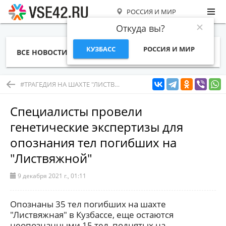
РОССИЯ И МИР
Откуда вы?
КУЗБАСС
РОССИЯ И МИР
ВСЕ НОВОСТИ
СТАТЬИ
ТЕМЫ
ФОТО
СПЕЦПРОЕКТЫ
РАБОТА И ДЕНЬГИ
#ТРАГЕДИЯ НА ШАХТЕ "ЛИСТВЯЖНАЯ" ХК "СДС-УГОЛЬ"
Специалисты провели
генетические экспертизы для
опознания тел погибших на
"Листвяжной"
9 декабря 2021 г., 01:11
Опознаны 35 тел погибших на шахте
"Листвяжная" в Кузбассе, еще остаются
неопознанными 15 тел, поднятых на