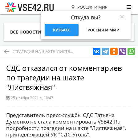
РОССИЯ И МИР
Откуда вы?
КУЗБАСС
РОССИЯ И МИР
ВСЕ НОВОСТИ
СТАТЬИ
ТЕМЫ
ФОТО
СПЕЦПРОЕКТЫ
РАБОТА И ДЕНЬГИ
#ТРАГЕДИЯ НА ШАХТЕ "ЛИСТВЯЖНАЯ" ХК "СДС-УГОЛЬ"
СДС отказался от комментариев
по трагедии на шахте
"Листвяжная"
25 ноября 2021 г., 10:47
Представитель пресс-службы СДС Татьяна
Думенко не стала комментировать VSE42.Ru
подробности трагедии на шахте "Листвяжная",
принадлежащей УК "СДС-Уголь".