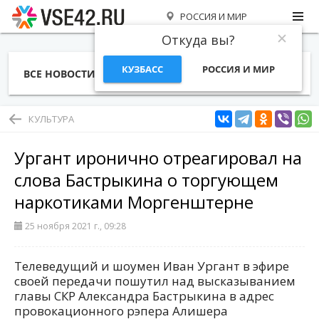
РОССИЯ И МИР
Откуда вы?
КУЗБАСС
РОССИЯ И МИР
ВСЕ НОВОСТИ
СТАТЬИ
ТЕМЫ
ФОТО
СПЕЦПРОЕКТЫ
РАБОТА И ДЕНЬГИ
КУЛЬТУРА
Ургант иронично отреагировал на
слова Бастрыкина о торгующем
наркотиками Моргенштерне
25 ноября 2021 г., 09:28
Телеведущий и шоумен Иван Ургант в эфире
своей передачи пошутил над высказыванием
главы СКР Александра Бастрыкина в адрес
провокационного рэпера Алишера