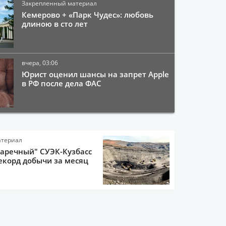
Закрепленный материал
Кемерово + «Парк Чудес»: любовь
длиною в сто лет
вчера, 03:06
Юрист оценил шансы на запрет Apple
в РФ после дела ФАС
атериал
Заречный" СУЭК-Кузбасс
екорд добычи за месяц