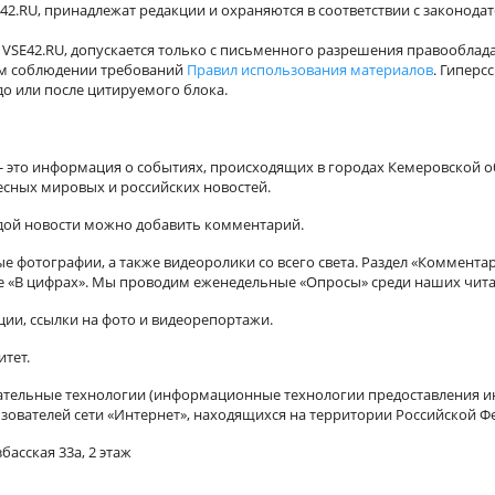
42.RU, принадлежат редакции и охраняются в соответствии с законода
VSE42.RU, допускается только с письменного разрешения правооблада
ном соблюдении требований
Правил использования материалов
. Гиперс
о или после цитируемого блока.
а - это информация о событиях, происходящих в городах Кемеровской о
есных мировых и российских новостей.
ждой новости можно добавить комментарий.
 фотографии, а также видеоролики со всего света. Раздел «Коммента
ле «В цифрах». Мы проводим еженедельные «Опросы» среди наших чита
ии, ссылки на фото и видеорепортажи.
итет.
ельные технологии (информационные технологии предоставления ин
зователей сети «Интернет», находящихся на территории Российской Ф
басская 33а, 2 этаж