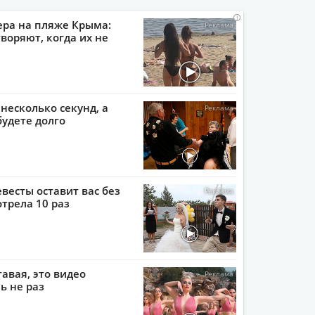
i
i
i
i
ера на пляже Крыма:
воряют, когда их не
 несколько секунд, а
будете долго
евесты оставит вас без
отрела 10 раз
тавая, это видео
ь не раз