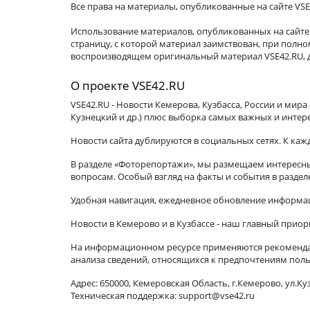
Все права на материалы, опубликованные на сайте VSE
Использование материалов, опубликованных на сайте 
страницу, с которой материал заимствован, при пол
воспроизводящем оригинальный материал VSE42.RU, д
О проекте VSE42.RU
VSE42.RU - Новости Кемерова, Кузбасса, России и мир
Кузнецкий и др.) плюс выборка самых важных и интер
Новости сайта дублируются в социальных сетях. К ка
В разделе «Фоторепортажи», мы размещаем интересные
вопросам. Особый взгляд на факты и события в разде
Удобная навигация, ежедневное обновление информац
Новости в Кемерово и в Кузбассе - наш главный приор
На информационном ресурсе применяются рекомендат
анализа сведений, относящихся к предпочтениям поль
Адрес: 650000, Кемеровская Область, г.Кемерово, ул.Куз
Техническая поддержка: support@vse42.ru