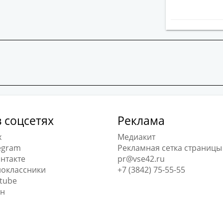
 соцсетях
Реклама
x
Медиакит
egram
Рекламная сетка страницы
нтакте
pr@vse42.ru
оклассники
+7 (3842) 75-55-55
tube
н