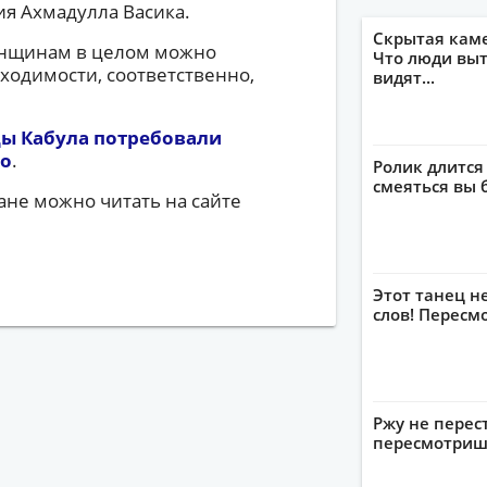
я Ахмадулла Васика.
Скрытая кам
женщинам в целом можно
Что люди выт
бходимости, соответственно,
видят...
ы Кабула потребовали
во
.
Ролик длится
смеяться вы 
ане можно читать на сайте
Этот танец н
слов! Пересм
Ржу не перес
пересмотриш