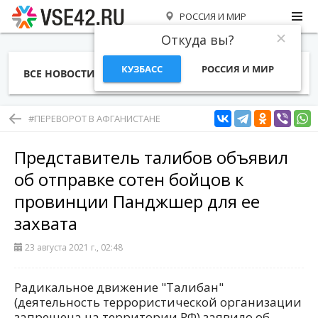
РОССИЯ И МИР
Откуда вы?
КУЗБАСС
РОССИЯ И МИР
ВСЕ НОВОСТИ
СТАТЬИ
ТЕМЫ
ФОТО
СПЕЦПРОЕКТЫ
РАБОТА И ДЕНЬГИ
#ПЕРЕВОРОТ В АФГАНИСТАНЕ
Представитель талибов объявил
об отправке сотен бойцов к
провинции Панджшер для ее
захвата
23 августа 2021 г., 02:48
Радикальное движение "Талибан"
(деятельность террористической организации
запрещена на территории РФ) заявило об