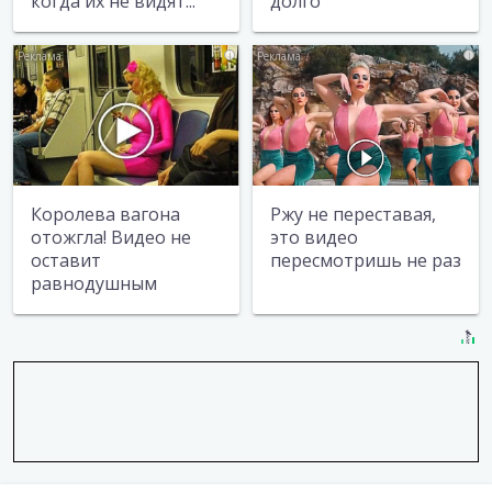
когда их не видят...
долго
i
i
Королева вагона
Ржу не переставая,
отожгла! Видео не
это видео
оставит
пересмотришь не раз
равнодушным