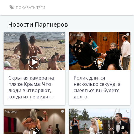
ПОКАЗАТЬ ТЕГИ
Новости Партнеров
i
i
Скрытая камера на
Ролик длится
пляже Крыма: Что
несколько секунд, а
люди вытворяют,
смеяться вы будете
когда их не видят...
долго
i
i