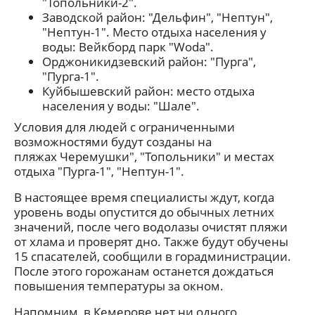
"Топольники-2".
Заводской район: "Дельфин", "Нептун",
"Нептун-1". Место отдыха населения у
воды: Вейкборд парк "Woda".
Орджоникидзевский район: "Пурга",
"Пурга-1".
Куйбышевский район: место отдыха
населения у воды: "Шале".
Условия для людей с ограниченными
возможностями будут созданы на
пляжах Черемушки", "Топольники" и местах
отдыха "Пурга-1", "Нептун-1".
В настоящее время специалисты ждут, когда
уровень воды опустится до обычных летних
значений, после чего водолазы очистят пляжи
от хлама и проверят дно. Также будут обучены
15 спасателей, сообщили в горадминистрации.
После этого горожанам останется дождаться
повышения температуры за окном.
Напомним, в Кемерове нет ни одного