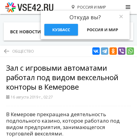
РОССИЯ И МИР
Откуда вы?
КУЗБАСС
РОССИЯ И МИР
ВСЕ НОВОСТИ
СТАТЬИ
ТЕМЫ
ФОТО
СПЕЦПРОЕКТЫ
РАБОТА И ДЕНЬГИ
ОБЩЕСТВО
Зал с игровыми автоматами
работал под видом вексельной
конторы в Кемерове
16 августа 2019 г., 02:27
В Кемерове прекращена деятельность
подпольного казино, которое работало под
видом предприятия, занимающегося
торговлей векселями.