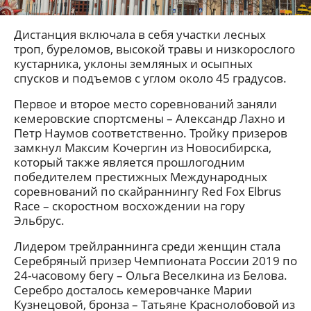
Дистанция включала в себя участки лесных
троп, буреломов, высокой травы и низкорослого
кустарника, уклоны земляных и осыпных
спусков и подъемов с углом около 45 градусов.
Первое и второе место соревнований заняли
кемеровские спортсмены – Александр Лахно и
Петр Наумов соответственно. Тройку призеров
замкнул Максим Кочергин из Новосибирска,
который также является прошлогодним
победителем престижных Международных
соревнований по скайраннингу Red Fox Elbrus
Race – скоростном восхождении на гору
Эльбрус.
Лидером трейлраннинга среди женщин стала
Серебряный призер Чемпионата России 2019 по
24-часовому бегу – Ольга Веселкина из Белова.
Серебро досталось кемеровчанке Марии
Кузнецовой, бронза – Татьяне Краснолобовой из