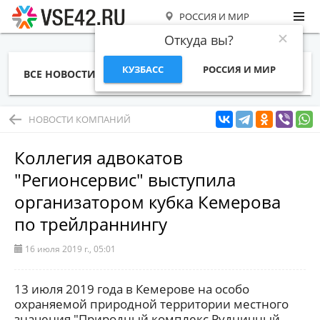
РОССИЯ И МИР
Откуда вы?
КУЗБАСС
РОССИЯ И МИР
ВСЕ НОВОСТИ
СТАТЬИ
ТЕМЫ
ФОТО
СПЕЦПРОЕКТЫ
РАБОТА И ДЕНЬГИ
НОВОСТИ КОМПАНИЙ
Коллегия адвокатов
"Регионсервис" выступила
организатором кубка Кемерова
по трейлраннингу
16 июля 2019 г., 05:01
13 июля 2019 года в Кемерове на особо
охраняемой природной территории местного
значения "Природный комплекс Рудничный