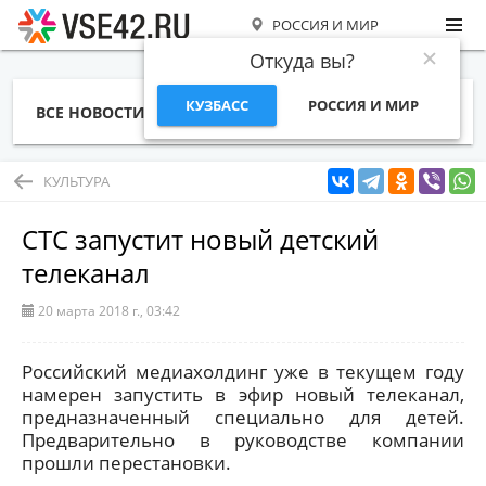
РОССИЯ И МИР
Откуда вы?
КУЗБАСС
РОССИЯ И МИР
ВСЕ НОВОСТИ
СТАТЬИ
ТЕМЫ
ФОТО
СПЕЦПРОЕКТЫ
РАБОТА И ДЕНЬГИ
КУЛЬТУРА
СТС запустит новый детский
телеканал
20 марта 2018 г., 03:42
Российский медиахолдинг уже в текущем году
намерен запустить в эфир новый телеканал,
предназначенный специально для детей.
Предварительно в руководстве компании
прошли перестановки.