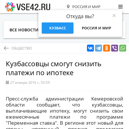
РОССИЯ И МИР
Откуда вы?
КУЗБАСС
РОССИЯ И МИР
ВСЕ НОВОСТИ
СТАТЬИ
ТЕМЫ
ФОТО
СПЕЦПРОЕКТЫ
РАБОТА И ДЕНЬГИ
ОБЩЕСТВО
Кузбассовцы смогут снизить
платежи по ипотеке
27 января 2016 г., 05:59
Пресс-служба администрации Кемеровской
области сообщает, что кузбассовцы,
выплачивающие ипотеку, могут снизить свои
ежемесячные платежи по программе
"Переменная ставка". В регионе этот новый для
страны ипотечный продукт предлагает