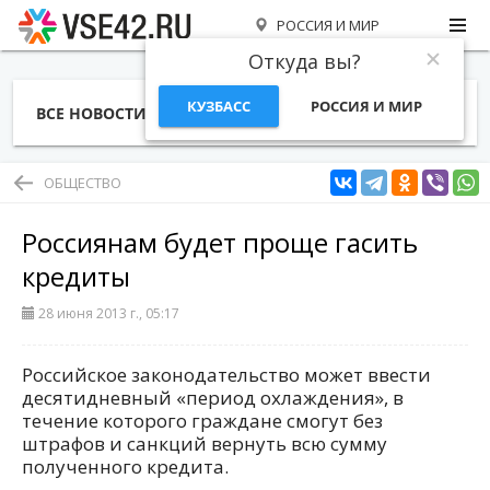
РОССИЯ И МИР
Откуда вы?
КУЗБАСС
РОССИЯ И МИР
ВСЕ НОВОСТИ
СТАТЬИ
ТЕМЫ
ФОТО
СПЕЦПРОЕКТЫ
РАБОТА И ДЕНЬГИ
ОБЩЕСТВО
Россиянам будет проще гасить
кредиты
28 июня 2013 г., 05:17
Российское законодательство может ввести
десятидневный «период охлаждения», в
течение которого граждане смогут без
штрафов и санкций вернуть всю сумму
полученного кредита.