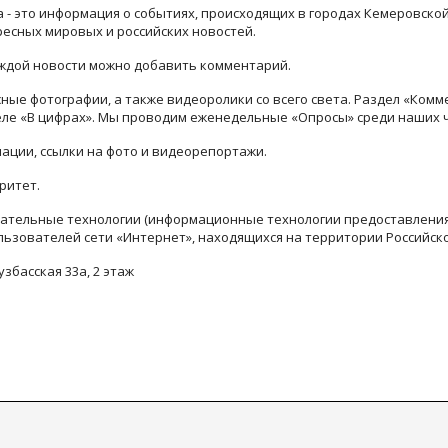
ра - это информация о событиях, происходящих в городах Кемеровско
ресных мировых и российских новостей.
каждой новости можно добавить комментарий.
ые фотографии, а также видеоролики со всего света. Раздел «Комм
деле «В цифрах». Мы проводим еженедельные «Опросы» среди наших 
ации, ссылки на фото и видеорепортажи.
ритет.
тельные технологии (информационные технологии предоставления 
льзователей сети «Интернет», находящихся на территории Российск
узбасская 33а, 2 этаж