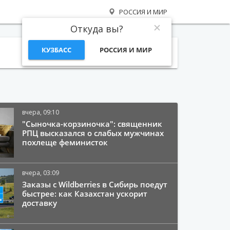
РОССИЯ И МИР
Откуда вы?
КУЗБАСС
РОССИЯ И МИР
Поиск
вчера, 09:10
"Сыночка-корзиночка": священник
РПЦ высказался о слабых мужчинах
похлеще феминисток
вчера, 03:09
Заказы с Wildberries в Сибирь поедут
быстрее: как Казахстан ускорит
доставку