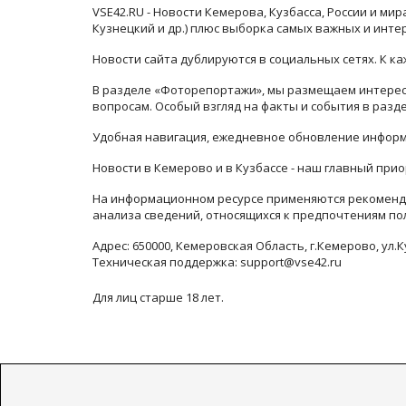
VSE42.RU - Новости Кемерова, Кузбасса, России и ми
Кузнецкий и др.) плюс выборка самых важных и инте
Новости сайта дублируются в социальных сетях. К 
В разделе «Фоторепортажи», мы размещаем интересн
вопросам. Особый взгляд на факты и события в раз
Удобная навигация, ежедневное обновление информ
Новости в Кемерово и в Кузбассе - наш главный прио
На информационном ресурсе применяются рекоменда
анализа сведений, относящихся к предпочтениям по
Адрес: 650000, Кемеровская Область, г.Кемерово, ул.К
Техническая поддержка: support@vse42.ru
Для лиц старше 18 лет.