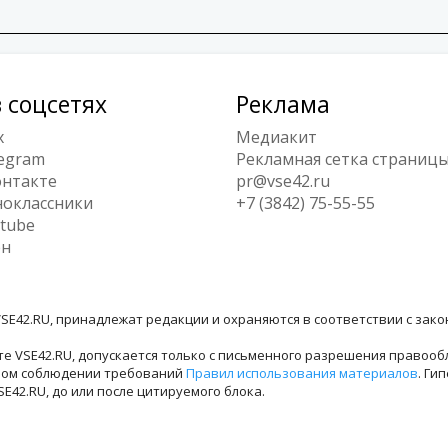
 соцсетях
Реклама
x
Медиакит
egram
Рекламная сетка страниц
нтакте
pr@vse42.ru
оклассники
+7 (3842) 75-55-55
tube
ен
SE42.RU, принадлежат редакции и охраняются в соответствии с зак
е VSE42.RU, допускается только с письменного разрешения правооб
лном соблюдении требований
Правил использования материалов
. Ги
42.RU, до или после цитируемого блока.