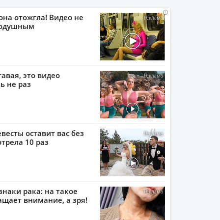
i
i
i
i
она отожгла! Видео не
нодушным
тавая, это видео
ь не раз
евесты оставит вас без
отрела 10 раз
наки рака: на такое
ащает внимание, а зря!