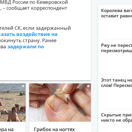
 МВД России по Кемеровской
, – сообщает корреспондент
Королева ваг
оставит рав
телей СК, если задержанный
казать воздействие на
покинуть страну. Ранее
Ржу не перес
ова
задержали по
пересмотриш
Этот танец н
слов! Пересм
i
i
Скрытые приз
никто не обр
ера на
Грибок на ногтях