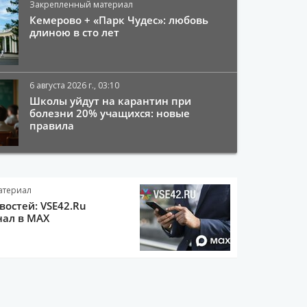
Закрепленный материал
Кемерово + «Парк Чудес»: любовь
длиною в сто лет
6 августа 2026 г., 03:10
Школы уйдут на карантин при
болезни 20% учащихся: новые
правила
атериал
остей: VSE42.Ru
нал в MAX