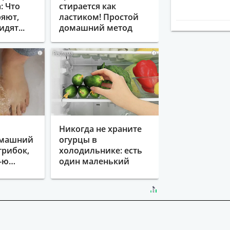
: Что
стирается как
яют,
ластиком! Простой
идят...
домашний метод
i
i
Никогда не храните
омашний
огурцы в
грибок,
холодильнике: есть
%-ю…
один маленький
секрет