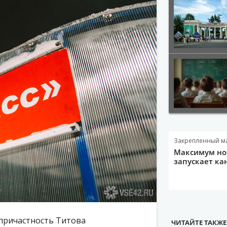
Закрепленный м
Максимум нов
запускает ка
 причастность Титова
ЧИТАЙТЕ ТАКЖЕ