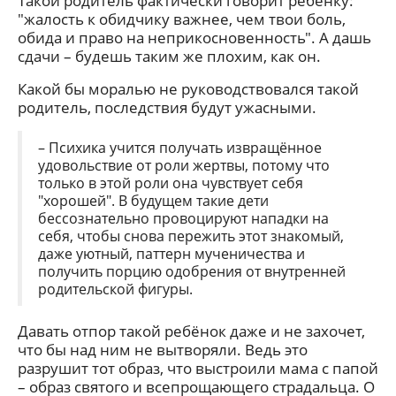
Такой родитель фактически говорит ребёнку:
"жалость к обидчику важнее, чем твои боль,
обида и право на неприкосновенность". А дашь
сдачи – будешь таким же плохим, как он.
Какой бы моралью не руководствовался такой
родитель, последствия будут ужасными.
– Психика учится получать извращённое
удовольствие от роли жертвы, потому что
только в этой роли она чувствует себя
"хорошей". В будущем такие дети
бессознательно провоцируют нападки на
себя, чтобы снова пережить этот знакомый,
даже уютный, паттерн мученичества и
получить порцию одобрения от внутренней
родительской фигуры.
Давать отпор такой ребёнок даже и не захочет,
что бы над ним не вытворяли. Ведь это
разрушит тот образ, что выстроили мама с папой
– образ святого и всепрощающего страдальца. О