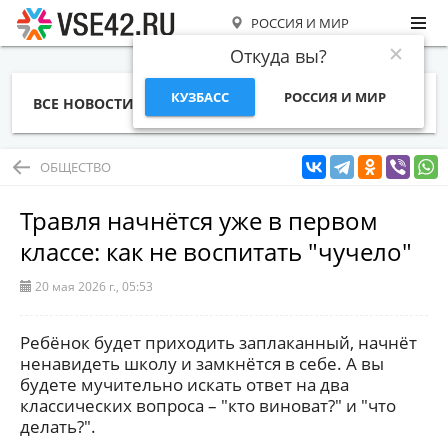
РОССИЯ И МИР
Откуда вы?
КУЗБАСС
РОССИЯ И МИР
ВСЕ НОВОСТИ
СТАТЬИ
ТЕМЫ
ФОТО
СПЕЦПРОЕКТЫ
РАБОТА И ДЕНЬГИ
ОБЩЕСТВО
Травля начнётся уже в первом
классе: как не воспитать "чучело"
20 мая 2026 г., 05:53
Ребёнок будет приходить заплаканный, начнёт
ненавидеть школу и замкнётся в себе. А вы
будете мучительно искать ответ на два
классических вопроса – "кто виноват?" и "что
делать?".