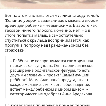
Вот на этом спотыкаются миллионы родителей.
Желание уберечь зашкаливает, мысль о любом
вреде для ребёнка – невыносима. В заботе как
таковой ничего плохого, конечно, нет. Но в
итоге попытка малыша самостоятельно
спуститься с крыльца воспринимается, как
прогулка по тросу над Гранд-каньоном без
страховки.
– Ребёнок не воспринимается как отдельная
психическая сущность. Он – нарциссическое
расширение родительской фигуры, то есть,
другими словами – проект "Самый лучший
ребёнок". Мама (или папа) предугадывает
каждое желание, смягчает любое падение,
встаёт между ребёнком и миром щитом, –
категорически не одобряет Анна Аредакова.
Психотерапевт приводит в пример теорию