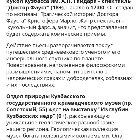
кукол Кузбасса им. А.П. Гайдара
–
спектакль
"Доктор Фауст" (18+)
, начало в
17:00
. Он создан
по мотивам "Трагической истории Доктора
Фауста" Кристофера Марло. Жанр спектакля –
кукольный фарс, а, значит, что представление
будет содержать комические приемы.
Действие пьесы разворачивается вокруг
путешествия средневекового ученого и его
инфернального спутника по планете.
Повествование, наполненное философскими
размышлениями, напомнит зрителю о
человеческих грехах и добродетелях, соблазнах
и их последствиях.
Отдел природы Кузбасского
государственного краеведческого музея (пр.
Советский, 55)
ждет
на выставку "Из глубин
Кузбасских недр" (0+)
, раскрывающую
уникальное геологическое разнообразие
нашего региона. Геологическая коллекция
музея богата полезными ископаемыми. Она