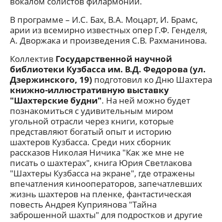
вокалом солистов филармонии.
В программе – И.С. Бах, В.А. Моцарт, И. Брамс,
арии из всемирно известных опер Г.Ф. Генделя,
А. Дворжака и произведения С.В. Рахманинова.
Коллектив
Государственной научной
библиотеки Кузбасса им. В.Д. Федорова (ул.
Дзержинского, 19)
подготовил ко Дню Шахтера
книжно-иллюстративную выставку
"Шахтерские будни"
. На ней можно будет
познакомиться с удивительным миром
угольной отрасли через книги, которые
представляют богатый опыт и историю
шахтеров Кузбасса. Среди них сборник
рассказов Николая Ничика "Как же мне не
писать о шахтерах", книга Юрия Светлакова
"Шахтеры Кузбасса на экране", где отражены
впечатления кинооператоров, запечатлевших
жизнь шахтеров на пленке, фантастическая
повесть Андрея Куприянова "Тайна
заброшенной шахты" для подростков и другие