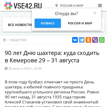
РОССИЯ И МИР
Откуда вы?
КУЗБАСС
РОССИЯ И МИР
ВСЕ НОВОСТИ
СТАТЬИ
ТЕМЫ
ФОТО
СПЕЦПРОЕКТЫ
РАБОТА И ДЕНЬГИ
ОБЩЕСТВО
90 лет Дню шахтера: куда сходить
в Кемерове 29 – 31 августа
28 августа 2025 г., 02:48
В этом году Кузбасс отмечает не просто День
шахтера, а юбилей главного праздника
крупнейшего угольного региона России. Ровно
90 лет назад, 31 августа 1935 года горняк
Алексей Стаханов установил свой знаменитый
рекорд по добычи угла. С тех пор каждый год мы