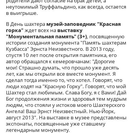
родители дают согласие на брак детей, а
неутомимый Труффальдино, как всегда, остается
в выигрыше.
В День шахтера
музей-заповедник "Красная
горка"
ждет всех на
выставку
"Монументальная память" (3+)
, посвященную
истории создания монумента "Память шахтерам
Кузбасса" Эрнста Неизвестного. В 2013 году,
спустя 10 лет после открытия памятника, его
автор обращался к кемеровчанам: "Дорогие
мои! Страшно думать, что прошло уже десять
лет, как мы открыли все вместе монумент. Я
сделал тогда именно то, что хотел. Говорят, что
люди ходят на "Красную Горку". Говорят, что мой
Шахтер стал любимым. Слава Богу, я с Вами! Дай
Бог продолжения жизни и здоровья тем мудрым
людям, что стояли у истоков моего Шахтерского
Ангела! Ваш Эрнст Неизвестный. Нью-Йорк,
август 2013". На выставке в музее представлены
экспонаты, посвященные уже ставшему
легендарным монументу.