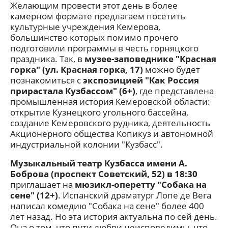
Желающим провести этот день в более
камерном формате предлагаем посетить
культурные учреждения Кемерова,
большинство которых помимо прочего
подготовили программы в честь горняцкого
праздника. Так, в
музее-заповеднике "Красная
горка" (ул. Красная горка, 17)
можно будет
познакомиться с
экспозицией "Как Россия
прирастала Кузбассом" (6+)
, где представлена
промышленная история Кемеровской области:
открытие Кузнецкого угольного бассейна,
создание Кемеровского рудника, деятельность
Акционерного общества Копикуз и автономной
индустриальной колонии "Кузбасс".
Музыкальный театр Кузбасса имени А.
Боброва (проспект Советский, 52) в 18:30
приглашает на
мюзикл-оперетту "Собака на
сене" (12+)
. Испанский драматург Лопе де Вега
написал комедию "Собака на сене" более 400
лет назад. Но эта история актуальна по сей день.
Она о том, что пути любви неисповедимы, что