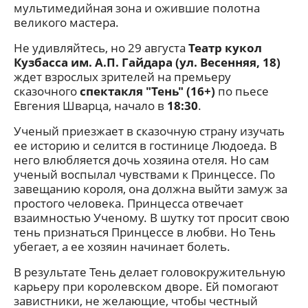
мультимедийная зона и ожившие полотна
великого мастера.
Не удивляйтесь, но 29 августа
Театр кукол
Кузбасса им. А.П. Гайдара (ул. Весенняя, 18)
ждет взрослых зрителей на премьеру
сказочного
спектакля "Тень" (16+)
по пьесе
Евгения Шварца, начало в
18:30
.
Ученый приезжает в сказочную страну изучать
ее историю и селится в гостинице Людоеда. В
него влюбляется дочь хозяина отеля. Но сам
ученый воспылал чувствами к Принцессе. По
завещанию короля, она должна выйти замуж за
простого человека. Принцесса отвечает
взаимностью Ученому. В шутку тот просит свою
тень признаться Принцессе в любви. Но Тень
убегает, а ее хозяин начинает болеть.
В результате Тень делает головокружительную
карьеру при королевском дворе. Ей помогают
завистники, не желающие, чтобы честный