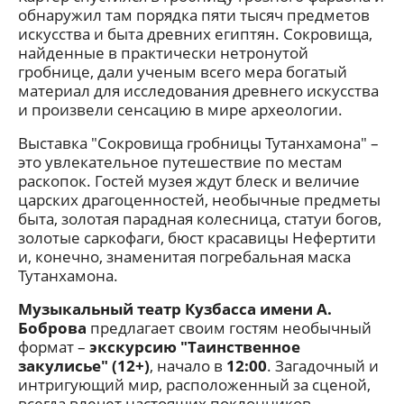
обнаружил там порядка пяти тысяч предметов
искусства и быта древних египтян. Сокровища,
найденные в практически нетронутой
гробнице, дали ученым всего мера богатый
материал для исследования древнего искусства
и произвели сенсацию в мире археологии.
Выставка "Сокровища гробницы Тутанхамона" –
это увлекательное путешествие по местам
раскопок. Гостей музея ждут блеск и величие
царских драгоценностей, необычные предметы
быта, золотая парадная колесница, статуи богов,
золотые саркофаги, бюст красавицы Нефертити
и, конечно, знаменитая погребальная маска
Тутанхамона.
Музыкальный театр Кузбасса имени А.
Боброва
предлагает своим гостям необычный
формат –
экскурсию "Таинственное
закулисье" (12+)
, начало в
12:00
. Загадочный и
интригующий мир, расположенный за сценой,
всегда влечет настоящих поклонников