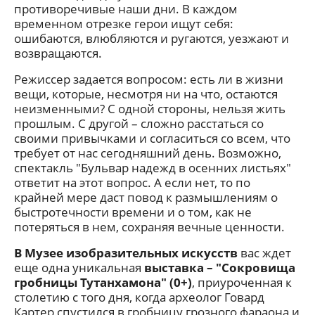
противоречивые наши дни. В каждом
временном отрезке герои ищут себя:
ошибаются, влюбляются и ругаются, уезжают и
возвращаются.
Режиссер задается вопросом: есть ли в жизни
вещи, которые, несмотря ни на что, остаются
неизменными? С одной стороны, нельзя жить
прошлым. С другой – сложно расстаться со
своими привычками и согласиться со всем, что
требует от нас сегодняшний день. Возможно,
спектакль "Бульвар надежд в осенних листьях"
ответит на этот вопрос. А если нет, то по
крайней мере даст повод к размышлениям о
быстротечности времени и о том, как не
потеряться в нем, сохраняя вечные ценности.
В Музее изобразительных искусств
вас ждет
еще одна уникальная
выставка – "Сокровища
гробницы Тутанхамона" (0+)
, приуроченная к
столетию с того дня, когда археолог Говард
Картер спустился в гробницу грозного фараона и