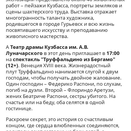
работ – пейзажи Кузбасса, портреты земляков и
сцены шахтерского труда. Выставка отражает
многогранность таланта художника,
родившегося в городе Гурьевск и всю жизнь
посвятившего искусству и преподаванию
живописного мастерства.
А
Театр драмы Кузбасса им. А.В.
Луначарского
в этот день приглашает в
17:00
на
спектакль "Труффальдино из Бергамо"
(12+)
. Венеция XVIII века. Жизнерадостный
плут Труффальдино нанимается слугой к двум
господам, чтобы получать двойное жалование.
Один господин – Федерико Распони, по слухам,
погиб на дуэли. Второй – Флориндо Аретузи,
жених Беатриче Распони, сестры убитого. На
счастье или на беду, оба селятся в одной
гостинице.
Раскроем секрет, это история со счастливым
концом, где сердца влюбленных соединяются,