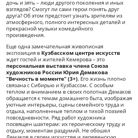
дочь и зять – люди другого поколения и иных
взглядов? Смогут ли сами герои понять друг
друга? Об этом предстоит узнать зрителям из
атмосферного, полного интересных деталей и
прекрасной музыки комедийного
произведения.
Еще одна замечательная живописная
экспозиция в
Кузбасском центре искусств
ждет гостей и жителей Кемерова – это
персональная выставка члена Союза
художников России Юрия Демакова
"Вечность в моменте" (3+)
. Его жизнь плотно
связана с Сибирью и Кузбассом. С особым
теплом и вниманием в своих полотнах Демаков
обращается к темам домашнего быта, изображая
уютные интерьеры, сцены семейного труда и
отдыха, наполненные теплом и тихой поэзией
повседневности. Ряд работ художника
посвящен шахтерам: их героическому труду и
отдыху, моментам раздумий. Не обошел
Демаков в своем искусстве и деревенскую