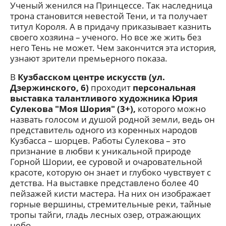
Ученый женился на Принцессе. Так наследница
трона становится невестой Тени, и та получает
титул Короля. А в придачу приказывает казнить
своего хозяина – ученого. Но все же жить без
него Тень не может. Чем закончится эта история,
узнают зрители премьерного показа.
В
Кузбасском центре искусств (ул.
Дзержинского, 6)
проходит
персональная
выставка талантливого художника Юрия
Сулекова "Моя Шория" (3+),
которого можно
назвать голосом и душой родной земли, ведь он
представитель одного из коренных народов
Кузбасса – шорцев. Работы Сулекова – это
признание в любви к уникальной природе
Горной Шории, ее суровой и очаровательной
красоте, которую он знает и глубоко чувствует с
детства. На выставке представлено более 40
пейзажей кисти мастера. На них он изображает
горные вершины, стремительные реки, тайные
тропы тайги, гладь лесных озер, отражающих
небо.