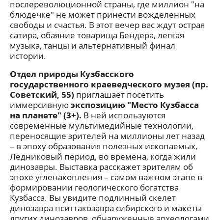
послереволюционной страны, где миллион "на
блюдечке" не может принести вожделенных
свободы и счастья. В этот вечер вас ждут острая
сатира, обаяние товарища Бендера, легкая
музыка, танцы и альтернативный финал
истории.
Отдел природы Кузбасского
государственного краеведческого музея (пр.
Советский, 55)
приглашает посетить
иммерсивную
экспозицию "Место Кузбасса
на планете" (3+).
В ней используются
современные мультимедийные технологии,
переносящие зрителей на миллионы лет назад
– в эпоху образования полезных ископаемых,
Ледниковый период, во времена, когда жили
динозавры. Выставка расскажет зрителям об
эпохе угленакопления – самом важном этапе в
формировании геологического богатства
Кузбасса. Вы увидите подлинный скелет
динозавра пситтакозавра сибирского и макеты
других динозавров, обнаруженные археологами