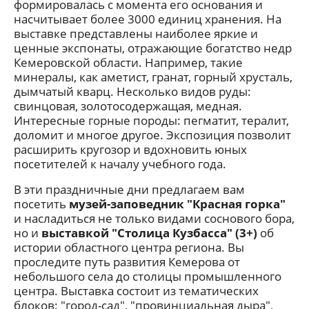
формировалась с момента его основания и
насчитывает более 3000 единиц хранения. На
выставке представлены наиболее яркие и
ценные экспонаты, отражающие богатство недр
Кемеровской области. Например, такие
минералы, как аметист, гранат, горный хрусталь,
дымчатый кварц. Несколько видов руды:
свинцовая, золотосодержащая, медная.
Интересные горные породы: пегматит, тералит,
доломит и многое другое. Экспозиция позволит
расширить кругозор и вдохновить юных
посетителей к началу учебного года.
В эти праздничные дни предлагаем вам
посетить
музей-заповедник "Красная горка"
и насладиться не только видами соснового бора,
но и
выставкой "Столица Кузбасса" (3+)
об
истории областного центра региона. Вы
проследите путь развития Кемерова от
небольшого села до столицы промышленного
центра. Выставка состоит из тематических
блоков: "город-сад", "провинциальная дыра",