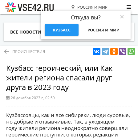
РОССИЯ И МИР
Откуда вы?
КУЗБАСС
РОССИЯ И МИР
ВСЕ НОВОСТИ
СТАТЬИ
ТЕМЫ
ФОТО
СПЕЦПРОЕКТЫ
РАБОТА И ДЕНЬГИ
ПРОИСШЕСТВИЯ
Кузбасс героический, или Как
жители региона спасали друг
друга в 2023 году
26 декабря 2023 г., 02:59
Кузбассовцы, как и все сибиряки, люди суровые,
но добрые и отзывчивые. Так, в уходящем
году жители региона неоднократно совершали
героические поступки, о которых редакции