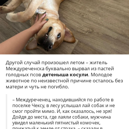
Другой случай произошел летом – житель
Междуреченска буквально вырвал из пастей
голодных псов
детеныша косули
. Молодое
животное по неизвестной причине осталось без
матери и чуть не погибло.
– Междуреченец, находившийся по работе в
поселке Чексу, в лесу услышал лай собак и не
смог пройти мимо. И, как оказалось, не зря!
Дойдя до места, где лаяли собаки, мужчина
увидел маленький пятнистый комочек,
прижатый к земле от страха, – сказали в