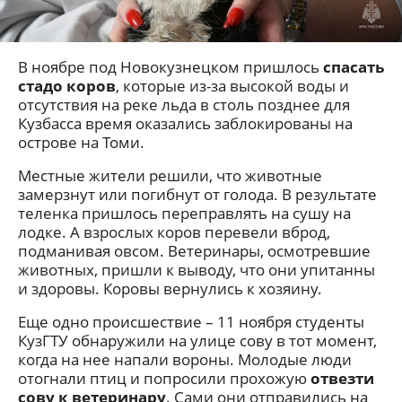
В ноябре под Новокузнецком пришлось
спасать
стадо коров
, которые из-за высокой воды и
отсутствия на реке льда в столь позднее для
Кузбасса время оказались заблокированы на
острове на Томи.
Местные жители решили, что животные
замерзнут или погибнут от голода. В результате
теленка пришлось переправлять на сушу на
лодке. А взрослых коров перевели вброд,
подманивая овсом. Ветеринары, осмотревшие
животных, пришли к выводу, что они упитанны
и здоровы. Коровы вернулись к хозяину.
Еще одно происшествие – 11 ноября студенты
КузГТУ обнаружили на улице сову в тот момент,
когда на нее напали вороны. Молодые люди
отогнали птиц и попросили прохожую
отвезти
сову к ветеринару
. Сами они отправились на