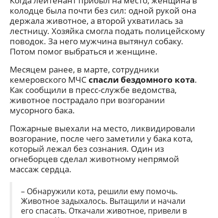
Когда лейтенант прибыл на место, женщина в
колодце была почти без сил: одной рукой она
держала животное, а второй ухватилась за
лестницу. Хозяйка смогла подать полицейскому
поводок. За него мужчина вытянул собаку.
Потом помог выбраться и женщине.
Месяцем ранее, в марте, сотрудники
кемеровского МЧС
спасли
бездомного кота
.
Как сообщили в пресс-службе ведомства,
животное пострадало при возгорании
мусорного бака.
Пожарные выехали на место, ликвидировали
возгорание, после чего заметили у бака кота,
который лежал без сознания. Один из
огнеборцев сделал животному непрямой
массаж сердца.
– Обнаружили кота, решили ему помочь.
Животное задыхалось. Вытащили и начали
его спасать. Откачали животное, привели в