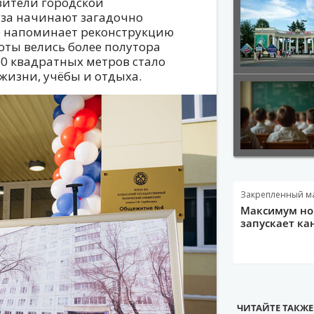
вители городской
уза начинают загадочно
е напоминает реконструкцию
оты велись более полутора
00 квадратных метров стало
жизни, учёбы и отдыха.
Закрепленный м
Максимум нов
запускает ка
ЧИТАЙТЕ ТАКЖЕ