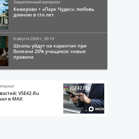
Закрепленный материал
Кемерово + «Парк Чудес»: любовь
длиною в сто лет
6 августа 2026 г., 03:10
Школы уйдут на карантин при
болезни 20% учащихся: новые
правила
атериал
остей: VSE42.Ru
нал в MAX