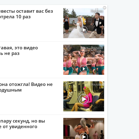
i
i
i
i
евесты оставит вас без
отрела 10 раз
тавая, это видео
ь не раз
она отожгла! Видео не
нодушным
пару секунд, но вы
е от увиденного