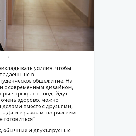
рикладывать усилия, чтобы
опадаешь не в
студенческое общежитие. На
ги с современным дизайном,
торые прекрасно подойдут
ь очень здорово, можно
 делами вместе с друзьями, –
. – Да и к разным творческим
 готовиться".
х, обычные и двухъярусные