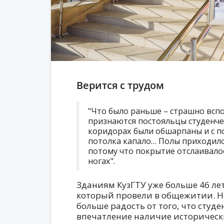
Верится с трудом
"Что было раньше – страшно вспо
признаются постояльцы студенче
коридорах были обшарпаны и с по
потолка капало… Полы приходило
потому что покрытие отслаивалос
ногах".
Зданиям КузГТУ уже больше 46 лет
который провели в общежитии. Но
больше радость от того, что студ
впечатление наличие исторически