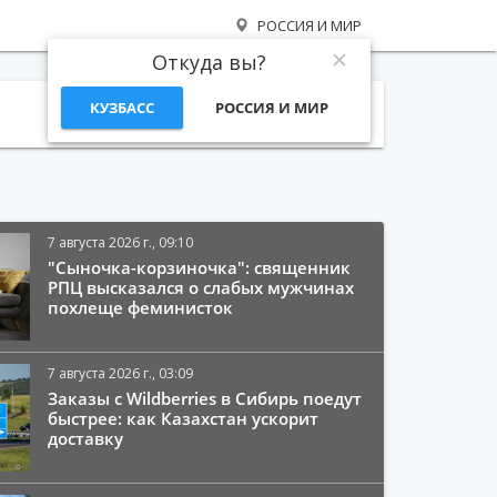
РОССИЯ И МИР
Откуда вы?
КУЗБАСС
РОССИЯ И МИР
Поиск
7 августа 2026 г., 09:10
"Сыночка-корзиночка": священник
РПЦ высказался о слабых мужчинах
похлеще феминисток
7 августа 2026 г., 03:09
Заказы с Wildberries в Сибирь поедут
быстрее: как Казахстан ускорит
доставку