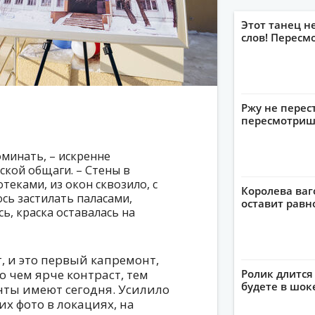
Этот танец н
слов! Пересм
Ржу не перес
пересмотриш
минать, – искренне
ской общаги. – Стены в
теками, из окон сквозило, с
Королева ваг
сь застилать паласами,
оставит рав
ь, краска оставалась на
, и это первый капремонт,
 чем ярче контраст, тем
Ролик длится 
будете в шок
енты имеют сегодня. Усилило
х фото в локациях, на