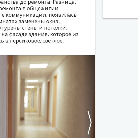
нства до ремонта. Разница,
апремонта в общежитии
ые коммуникации, появилась
мнатах заменены окна,
атурены стены и потолки.
а фасаде здания, которое из
ь в персиковое, светлое,