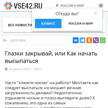
РОССИЯ И МИР
Откуда вы?
КУЗБАСС
РОССИЯ И МИР
ВСЕ НОВОСТИ
СТАТЬИ
ТЕМЫ
ФОТО
СПЕЦПРОЕКТЫ
РАБОТА И ДЕНЬГИ
ЗДОРОВЬЕ
Глазки закрывай, или Как начать
высыпаться
26 августа 2021 г., 08:31
Часто "клюете носом" на работе? Мечтаете как
следует выспаться, но мешает вечная
загруженность делами? Недостаточно
отдыхаете ночью и плохо выглядите днем? К
сожалению, это одна из самых
распространенных проблем современного