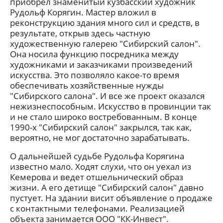
приобрел знаменитый кузбасский художник
Рудольф Корягин. Мастер вложил в
реконструкцию здания много сил и средств, в
результате, открыв здесь частную
художественную галерею "Сибирский салон".
Она носила функцию посредника между
художниками и заказчиками произведений
искусства. Это позволяло какое-то время
обеспечивать хозяйственные нужды
"Сибирского салона". И все же проект оказался
нежизнеспособным. Искусство в провинции так
и не стало широко востребованным. В конце
1990-х "Сибирский салон" закрылся, так как,
вероятно, не мог достаточно зарабатывать.
О дальнейшей судьбе Рудольфа Корягина
известно мало. Ходят слухи, что он уехал из
Кемерова и ведет отшельнический образ
жизни. А его детище "Сибирский салон" давно
пустует. На здании висит объявление о продаже
с контактными телефонами. Реализацией
объекта занимается ООО "КК-Инвест".