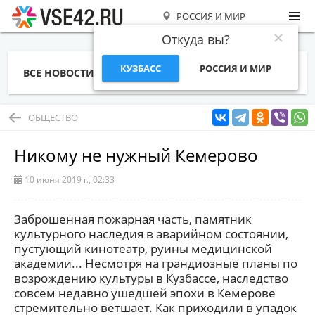
РОССИЯ И МИР
Откуда вы?
КУЗБАСС
РОССИЯ И МИР
ВСЕ НОВОСТИ
СТАТЬИ
ТЕМЫ
ФОТО
СПЕЦПРОЕКТЫ
РАБОТА И ДЕНЬГИ
ОБЩЕСТВО
Никому не нужный Кемерово
10 июня 2019 г., 02:33
Заброшенная пожарная часть, памятник
культурного наследия в аварийном состоянии,
пустующий кинотеатр, руины медицинской
академии... Несмотря на грандиозные планы по
возрождению культуры в Кузбассе, наследство
совсем недавно ушедшей эпохи в Кемерове
стремительно ветшает. Как приходили в упадок