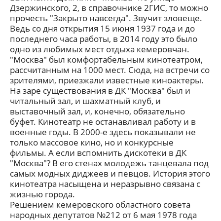
Дзержинского, 2, в справочнике 2ГИС, то можно
прочесть "Закрыто навсегда". Звучит зловеще.
Ведь со дня открытия 15 июня 1937 года и до
последнего часа работы, в 2014 году это было
одно из любимых мест отдыха кемеровчан.
"Москва" был комфортабельным кинотеатром,
рассчитанным на 1000 мест. Сюда, на встречи со
зрителями, приезжали известные киноактеры.
На заре существования в ДК "Москва" был и
читальный зал, и шахматный клуб, и
выставочный зал, и, конечно, обязательно
буфет. Кинотеатр не останавливал работу и в
военные годы. В 2000-е здесь показывали не
только массовое кино, но и конкурсные
фильмы. А если вспомнить дискотеки в ДК
"Москва"? В его стенах молодежь танцевала под
самых модных диджеев и певцов. История этого
кинотеатра насыщена и неразрывно связана с
жизнью города.
Решением кемеровского областного совета
народных депутатов №212 от 6 мая 1978 года