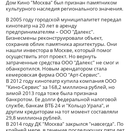
Дом Кино "Москва" был признан памятником
культурного наследия регионального значения.
В 2005 году городской муниципалитет передал
кинотеатр на 20 лет в аренду
предпринимателям – ООО "Далекс".
Бизнесмены реконструировали объект,
сохранив облик памятника архитектуры. Они
нашли инвестора в Москве, который помог
осуществить этот проект. Но вернуть
затраченные средства ООО "Далекс" не смог и
обанкротился. Новым арендатором стала
кемеровская фирма ООО "Арт-Сервис".
В 2012 году кинотеатр купила компания ООО
"Кино-Сервис" за 168,2 миллиона рублей, но
зимой 2013 года тоже была признана
банкротом. Ее долги федеральной налоговой
службе, банкам ВТБ 24 и "Кольцо Урала", и
другим кредиторам на тот момент составляли
29,8 миллиона рублей.
В 2014 году ДК "Москва" закрылся "навсегда". По
крайней мере, в течение последующих пяти лет