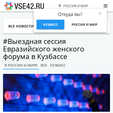
РОССИЯ И МИР
Откуда вы?
КУЗБАСС
РОССИЯ И МИР
ВСЕ НОВОСТИ
СТАТЬИ
ТЕМЫ
ФОТО
СПЕЦПРОЕКТЫ
РАБОТА И ДЕНЬГИ
#Выездная сессия
Евразийского женского
форума в Кузбассе
В РОССИИ И МИРЕ
ВСЕ
КУЗБАСС