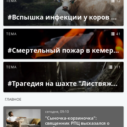
ТЕМА
12
#Вспышка инфекции у коров в Кузбассе
ТЕМА
41
#Смертельный пожар в кемеровском пансионате
ТЕМА
311
#Трагедия на шахте "Листвяжная" ХК "СДС-Уголь"
ГЛАВНОЕ
сегодня, 09:10
"Сыночка-корзиночка":
священник РПЦ высказался о