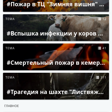
#Пожар в ТЦ "Зимняя вишня" в Кемерове
ТЕМА
12
#Вспышка инфекции у коров в Кузбассе
ТЕМА
41
#Смертельный пожар в кемеровском пансионате
ТЕМА
311
#Трагедия на шахте "Листвяжная" ХК "СДС-Уголь"
ГЛАВНОЕ