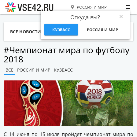
РОССИЯ И МИР
Откуда вы?
КУЗБАСС
РОССИЯ И МИР
ВСЕ НОВОСТИ
СТАТЬИ
ТЕМЫ
ФОТО
СПЕЦПРОЕКТЫ
РАБОТА И ДЕНЬГИ
#Чемпионат мира по футболу
2018
ВСЕ
РОССИЯ И МИР
КУЗБАСС
С 14 июня по 15 июля пройдет чемпионат мира по