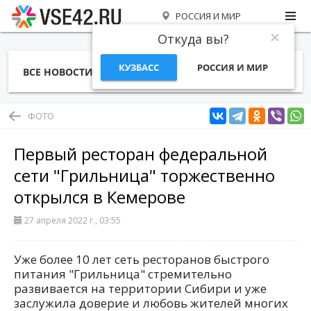
РОССИЯ И МИР
Откуда вы?
КУЗБАСС
РОССИЯ И МИР
ВСЕ НОВОСТИ
СТАТЬИ
ТЕМЫ
ФОТО
СПЕЦПРОЕКТЫ
РАБОТА И ДЕНЬГИ
ФОТО
Первый ресторан федеральной
сети "Грильница" торжественно
открылся в Кемерове
27 апреля 2022 г., 03:55
Уже более 10 лет сеть ресторанов быстрого
питания "Грильница" стремительно
развивается на территории Сибири и уже
заслужила доверие и любовь жителей многих