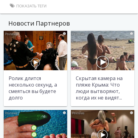
ПОКАЗАТЬ ТЕГИ
Новости Партнеров
i
i
Ролик длится
Скрытая камера на
несколько секунд, а
пляже Крыма: Что
смеяться вы будете
люди вытворяют,
долго
когда их не видят...
i
i