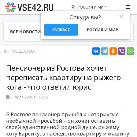
РОССИЯ И МИР
Откуда вы?
КУЗБАСС
РОССИЯ И МИР
ВСЕ НОВОСТИ
СТАТЬИ
ТЕМЫ
ФОТО
СПЕЦПРОЕКТЫ
РАБОТА И ДЕНЬГИ
ОБЩЕСТВО
Пенсионер из Ростова хочет
переписать квартиру на рыжего
кота - что ответил юрист
7 июля 2026 г., 10:56
В Ростове пенсионер пришёл к нотариусу с
необычной просьбой – он хочет оставить
своей единственной родной душе, рыжему
коту Барсику, в наследство квартиру и машину.