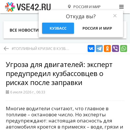
РОССИЯ И МИР
Откуда вы?
КУЗБАСС
РОССИЯ И МИР
ВСЕ НОВОСТИ
СТАТЬИ
ТЕМЫ
ФОТО
СПЕЦПРОЕКТЫ
РАБОТА И ДЕНЬГИ
#ТОПЛИВНЫЙ КРИЗИС В КУЗБАССЕ
Угроза для двигателей: эксперт
предупредил кузбассовцев о
рисках после заправки
6 июля 2026 г., 06:33
Многие водители считают, что главное в
топливе – октановое число. Но эксперты
предупреждают: настоящая опасность для
автомобиля кроется в примесях – воде, грязи и