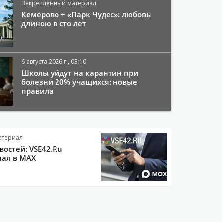
Закрепленный материал
Кемерово + «Парк Чудес»: любовь
длиною в сто лет
6 августа 2026 г., 03:10
Школы уйдут на карантин при
болезни 20% учащихся: новые
правила
атериал
остей: VSE42.Ru
нал в MAX