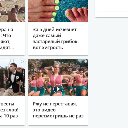
ера на
За 5 дней исчезнет
: Что
даже самый
яют,
застарелый грибок:
идят...
вот хитрость
i
i
евесты
Ржу не переставая,
ез слов!
это видео
 10 раз
пересмотришь не раз