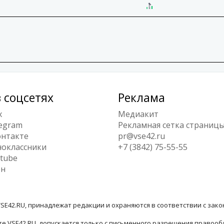
 соцсетях
Реклама
x
Медиакит
egram
Рекламная сетка страниц
нтакте
pr@vse42.ru
оклассники
+7 (3842) 75-55-55
tube
ен
SE42.RU, принадлежат редакции и охраняются в соответствии с зак
е VSE42.RU, допускается только с письменного разрешения правооб