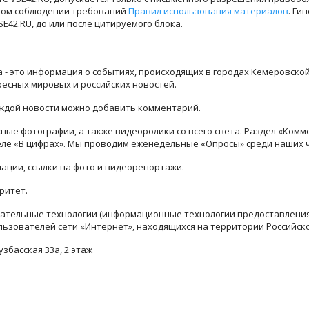
лном соблюдении требований
Правил использования материалов
. Ги
42.RU, до или после цитируемого блока.
ра - это информация о событиях, происходящих в городах Кемеровско
ресных мировых и российских новостей.
каждой новости можно добавить комментарий.
ые фотографии, а также видеоролики со всего света. Раздел «Комм
деле «В цифрах». Мы проводим еженедельные «Опросы» среди наших 
ации, ссылки на фото и видеорепортажи.
ритет.
тельные технологии (информационные технологии предоставления 
льзователей сети «Интернет», находящихся на территории Российск
узбасская 33а, 2 этаж