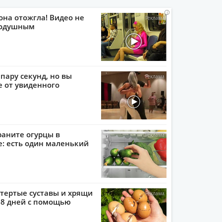
i
i
i
i
она отожгла! Видео не
нодушным
пару секунд, но вы
е от увиденного
раните огурцы в
: есть один маленький
тертые суставы и хрящи
 8 дней с помощью