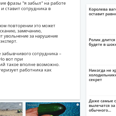
ие фразы "я забыл" на работе
и ставит сотрудника в
Королева ваг
оставит рав
рном повторении это может
сканию, замечанию,
ит увольнение за нарушение
Ролик длится 
эксперт.
будете в шок
 забывчивого сотрудника –
Но вот при
й такое вполне возможно.
еризует работника как
Никогда не х
холодильнике
секрет
Даже самые с
i
i
вылечатся за
обычного…