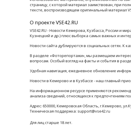
страницу, с которой материал заимствован, при по
тексте, воспроизводящем оригинальный материал VSE
О проекте VSE42.RU
VSE42.RU - Новости Кемерова, Кузбасса, России и ми
Кузнецкий и др.) плюс выборка самых важных и инте
Новости сайта дублируются в социальных сетях. К 
В разделе «Фоторепортажи», мы размещаем интересн
вопросам. Особый взгляд на факты и события в раз
Удобная навигация, ежедневное обновление информ
Новости в Кемерово и в Кузбассе - наш главный прио
На информационном ресурсе применяются рекоменда
анализа сведений, относящихся к предпочтениям по
Адрес: 650000, Кемеровская Область, г.Кемерово, ул.К
Техническая поддержка: support@vse42.ru
Для лиц старше 18 лет.