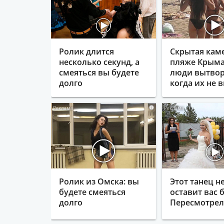
Ролик длится
Скрытая кам
несколько секунд, а
пляже Крыма
смеяться вы будете
люди вытвор
долго
когда их не в
i
Ролик из Омска: вы
Этот танец н
будете смеяться
оставит вас б
долго
Пересмотрела