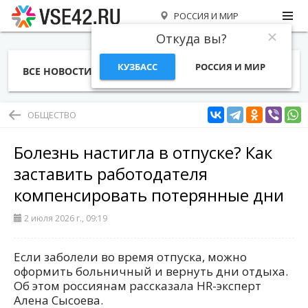
РОССИЯ И МИР
Откуда вы?
КУЗБАСС
РОССИЯ И МИР
ВСЕ НОВОСТИ
СТАТЬИ
ТЕМЫ
ФОТО
СПЕЦПРОЕКТЫ
РАБОТА И ДЕНЬГИ
ОБЩЕСТВО
Болезнь настигла в отпуске? Как
заставить работодателя
компенсировать потерянные дни
2 июля 2026 г., 09:19
Если заболели во время отпуска, можно
оформить больничный и вернуть дни отдыха.
Об этом россиянам рассказала HR-эксперт
Алена Сысоева.