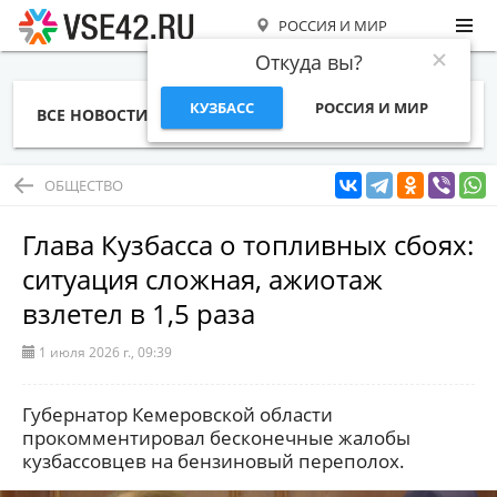
РОССИЯ И МИР
Откуда вы?
КУЗБАСС
РОССИЯ И МИР
ВСЕ НОВОСТИ
СТАТЬИ
ТЕМЫ
ФОТО
СПЕЦПРОЕКТЫ
РАБОТА И ДЕНЬГИ
ОБЩЕСТВО
Глава Кузбасса о топливных сбоях:
ситуация сложная, ажиотаж
взлетел в 1,5 раза
1 июля 2026 г., 09:39
Губернатор Кемеровской области
прокомментировал бесконечные жалобы
кузбассовцев на бензиновый переполох.