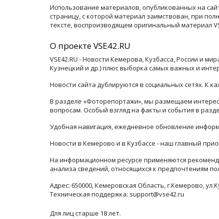
Использование материалов, опубликованных на сайт
страницу, с которой материал заимствован, при по
тексте, воспроизводящем оригинальный материал VSE
О проекте VSE42.RU
VSE42.RU - Новости Кемерова, Кузбасса, России и ми
Кузнецкий и др.) плюс выборка самых важных и инте
Новости сайта дублируются в социальных сетях. К 
В разделе «Фоторепортажи», мы размещаем интересн
вопросам. Особый взгляд на факты и события в раз
Удобная навигация, ежедневное обновление информ
Новости в Кемерово и в Кузбассе - наш главный прио
На информационном ресурсе применяются рекоменда
анализа сведений, относящихся к предпочтениям по
Адрес: 650000, Кемеровская Область, г.Кемерово, ул.К
Техническая поддержка: support@vse42.ru
Для лиц старше 18 лет.