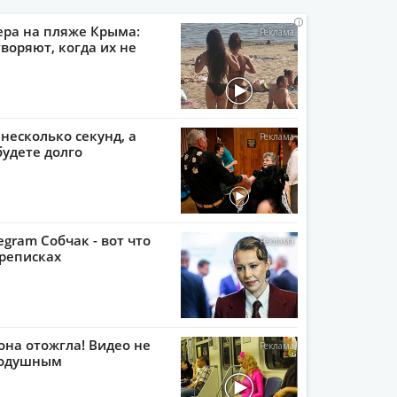
i
i
i
i
ера на пляже Крыма:
воряют, когда их не
 несколько секунд, а
будете долго
egram Собчак - вот что
реписках
она отожгла! Видео не
нодушным