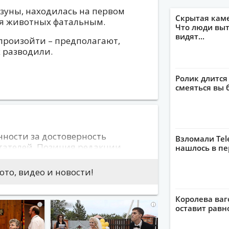
ызуны, находилась на первом
Скрытая кам
ля животных фатальным.
Что люди выт
видят...
произойти – предполагают,
 разводили.
Ролик длится
смеяться вы 
нности за достоверность
Взломали Tel
тателей. Позиция редакции
нашлось в пе
 авторов сообщений. На сайте не
скорбительный характер либо
то, видео и новости!
 могут привести к нарушению
Королева ваг
i
i
оставит рав