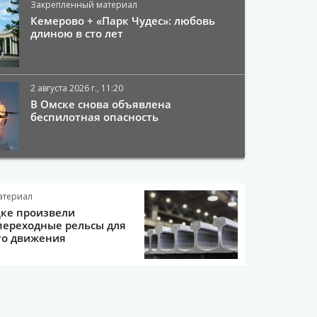
Закрепленный материал
Кемерово + «Парк Чудес»: любовь
длиною в сто лет
2 августа 2026 г., 11:20
В Омске снова объявлена
беспилотная опасность
атериал
цке произвели
переходные рельсы для
го движения