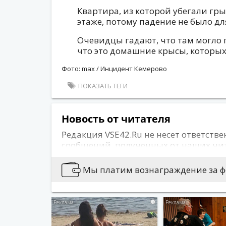
Квартира, из которой убегали гр
этаже, потому падение не было д
Очевидцы гадают, что там могло 
что это домашние крысы, которых
Фото: max / Инцидент Кемерово
ПОКАЗАТЬ ТЕГИ
Новость от читателя
Редакция VSE42.Ru не несет ответстве
сообщений, полученных от наших чи
сайта может не совпадать с позицией
публикуется информация, носящая о
Мы платим вознаграждение за фо
содержащая иные признаки, которые
действующего законодательства.
i
Вы можете сообщить новости:
Позвонив по 76-79-79