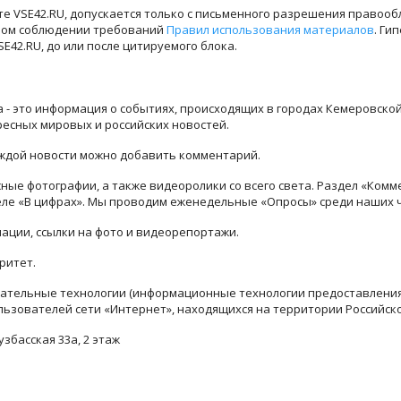
е VSE42.RU, допускается только с письменного разрешения правооб
лном соблюдении требований
Правил использования материалов
. Ги
42.RU, до или после цитируемого блока.
ра - это информация о событиях, происходящих в городах Кемеровско
ресных мировых и российских новостей.
каждой новости можно добавить комментарий.
ые фотографии, а также видеоролики со всего света. Раздел «Комм
деле «В цифрах». Мы проводим еженедельные «Опросы» среди наших 
ации, ссылки на фото и видеорепортажи.
ритет.
тельные технологии (информационные технологии предоставления 
льзователей сети «Интернет», находящихся на территории Российск
узбасская 33а, 2 этаж