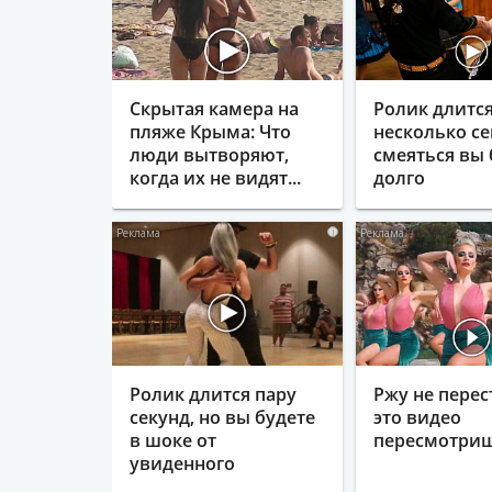
Написав на news@vse42.ru
Написав нам
ВКонтакте
Скрытая камера на
Ролик длитс
пляже Крыма: Что
несколько се
люди вытворяют,
смеяться вы 
когда их не видят...
долго
i
Ролик длится пару
Ржу не перес
секунд, но вы будете
это видео
в шоке от
пересмотриш
увиденного