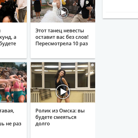
я
Этот танец невесты
кунд, а
оставит вас без слов!
будете
Пересмотрела 10 раз
i
i
тавая,
Ролик из Омска: вы
будете смеяться
ь не раз
долго