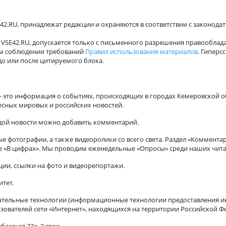
42.RU, принадлежат редакции и охраняются в соответствии с законода
VSE42.RU, допускается только с письменного разрешения правооблада
ном соблюдении требований
Правил использования материалов
. Гиперс
о или после цитируемого блока.
а - это информация о событиях, происходящих в городах Кемеровской о
есных мировых и российских новостей.
ждой новости можно добавить комментарий.
 фотографии, а также видеоролики со всего света. Раздел «Коммента
ле «В цифрах». Мы проводим еженедельные «Опросы» среди наших чита
ии, ссылки на фото и видеорепортажи.
итет.
ельные технологии (информационные технологии предоставления ин
зователей сети «Интернет», находящихся на территории Российской Ф