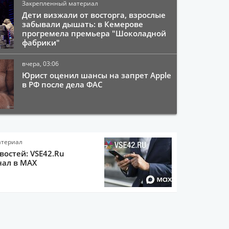
Закрепленный материал
Дети визжали от восторга, взрослые
забывали дышать: в Кемерове
прогремела премьера "Шоколадной
фабрики"
вчера, 03:06
Юрист оценил шансы на запрет Apple
в РФ после дела ФАС
атериал
остей: VSE42.Ru
нал в MAX