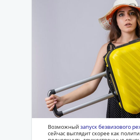
Возможный
запуск безвизового р
сейчас выглядит скорее как полити
подчеркнуть дружественные отноше