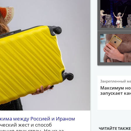
Закрепленный м
Максимум нов
запускает ка
ежима между Россией и Ираном
ческий жест и способ
ЧИТАЙТЕ ТАКЖЕ
ния двух стран. Но из-за