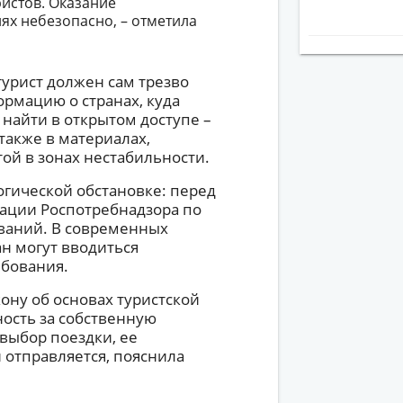
истов. Оказание
иях небезопасно, – отметила
турист должен сам трезво
рмацию о странах, куда
найти в открытом доступе –
также в материалах,
той в зонах нестабильности.
огической обстановке: перед
ации Роспотребнадзора по
ваний. В современных
ан могут вводиться
бования.
ону об основах туристской
ность за собственную
 выбор поездки, ее
н отправляется, пояснила