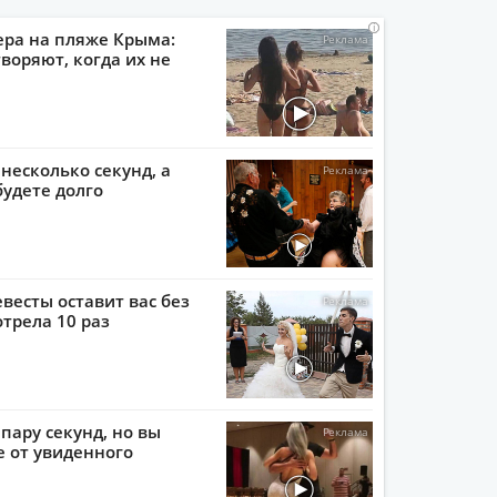
i
i
i
i
ера на пляже Крыма:
воряют, когда их не
 несколько секунд, а
будете долго
евесты оставит вас без
отрела 10 раз
пару секунд, но вы
е от увиденного