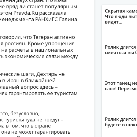
ие вряд ли станет популярным
Скрытая кам
этом Pravda.Ru рассказала
Что люди выт
 менеджмента РАНХиГС Галина
видят...
говорил, что Тегеран активно
я россиян. Кроме упрощения
Ролик длится
 на расчеты в национальных
смеяться вы 
ть экономические связи между
ические шаги, Дехтярь не
а в Иран в ближайшей
Этот танец н
главный вопрос здесь –
слов! Пересм
иях гарантировать ее туристам
это, безусловно,
Ролик длится 
 туристы туда не поедут –
будете в шок
а в том, что в стране
 она не может гарантировать