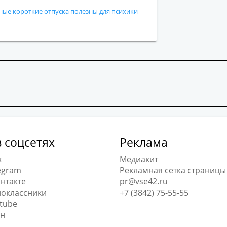
ные короткие отпуска полезны для психики
 соцсетях
Реклама
x
Медиакит
egram
Рекламная сетка страницы
нтакте
pr@vse42.ru
оклассники
+7 (3842) 75-55-55
tube
н