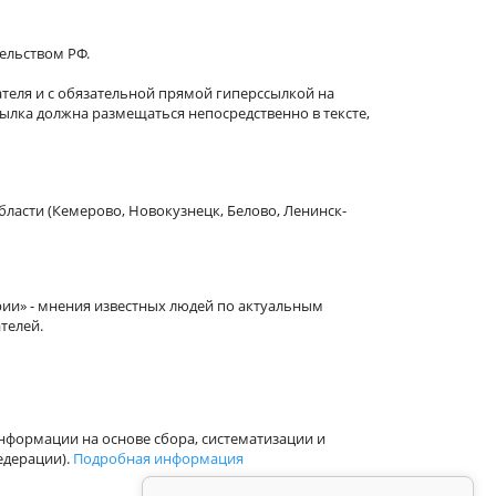
тельством РФ.
теля и с обязательной прямой гиперссылкой на
сылка должна размещаться непосредственно в тексте,
бласти (Кемерово, Новокузнецк, Белово, Ленинск-
рии» - мнения известных людей по актуальным
телей.
формации на основе сбора, систематизации и
едерации).
Подробная информация