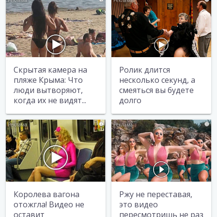
Скрытая камера на
Ролик длится
пляже Крыма: Что
несколько секунд, а
люди вытворяют,
смеяться вы будете
когда их не видят...
долго
i
i
Королева вагона
Ржу не переставая,
отожгла! Видео не
это видео
оставит
пересмотришь не раз