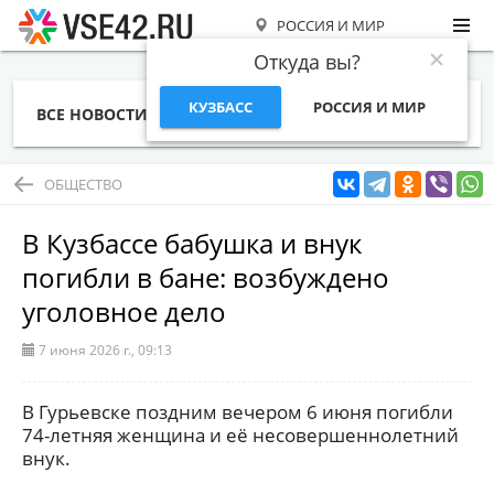
РОССИЯ И МИР
Откуда вы?
КУЗБАСС
РОССИЯ И МИР
ВСЕ НОВОСТИ
СТАТЬИ
ТЕМЫ
ФОТО
СПЕЦПРОЕКТЫ
РАБОТА И ДЕНЬГИ
ОБЩЕСТВО
В Кузбассе бабушка и внук
погибли в бане: возбуждено
уголовное дело
7 июня 2026 г., 09:13
В Гурьевске поздним вечером 6 июня погибли
74-летняя женщина и её несовершеннолетний
внук.