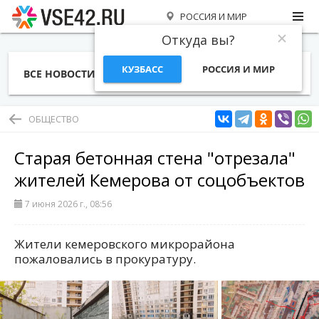
РОССИЯ И МИР
Откуда вы?
КУЗБАСС
РОССИЯ И МИР
ВСЕ НОВОСТИ
СТАТЬИ
ТЕМЫ
ФОТО
СПЕЦПРОЕКТЫ
РАБОТА И ДЕНЬГИ
ОБЩЕСТВО
Старая бетонная стена "отрезала"
жителей Кемерова от соцобъектов
7 июня 2026 г., 08:56
Жители кемеровского микрорайона
пожаловались в прокуратуру.