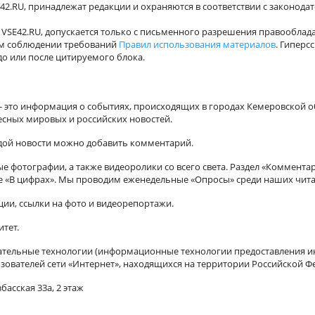
42.RU, принадлежат редакции и охраняются в соответствии с законода
VSE42.RU, допускается только с письменного разрешения правооблада
ном соблюдении требований
Правил использования материалов
. Гиперс
о или после цитируемого блока.
а - это информация о событиях, происходящих в городах Кемеровской о
есных мировых и российских новостей.
ждой новости можно добавить комментарий.
 фотографии, а также видеоролики со всего света. Раздел «Коммента
ле «В цифрах». Мы проводим еженедельные «Опросы» среди наших чита
ии, ссылки на фото и видеорепортажи.
итет.
ельные технологии (информационные технологии предоставления ин
зователей сети «Интернет», находящихся на территории Российской Ф
басская 33а, 2 этаж