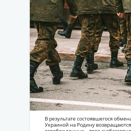
В результате состоявшегося обме
Украиной на Родину возвращаются
освобожденных – трое кузбассовце