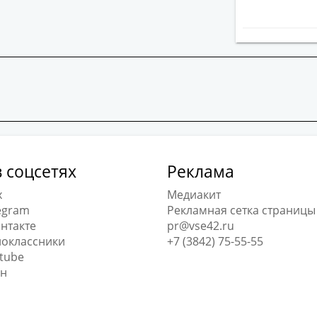
 соцсетях
Реклама
x
Медиакит
egram
Рекламная сетка страницы
нтакте
pr@vse42.ru
оклассники
+7 (3842) 75-55-55
tube
н