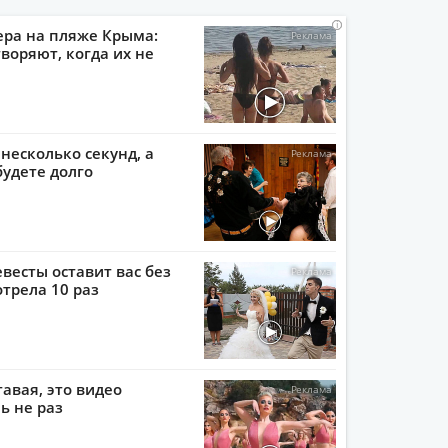
i
i
i
i
ера на пляже Крыма:
воряют, когда их не
 несколько секунд, а
будете долго
евесты оставит вас без
отрела 10 раз
тавая, это видео
ь не раз