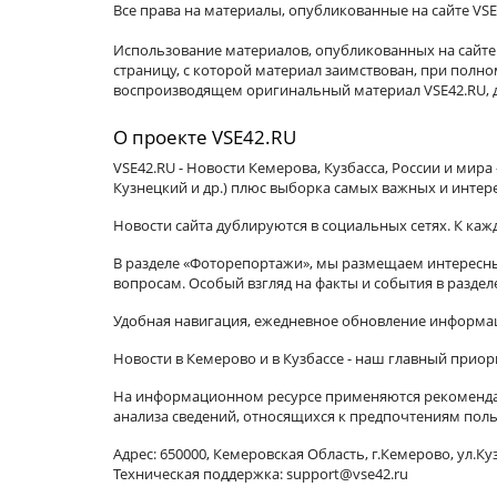
Все права на материалы, опубликованные на сайте VSE
Использование материалов, опубликованных на сайте 
страницу, с которой материал заимствован, при пол
воспроизводящем оригинальный материал VSE42.RU, д
О проекте VSE42.RU
VSE42.RU - Новости Кемерова, Кузбасса, России и мир
Кузнецкий и др.) плюс выборка самых важных и интер
Новости сайта дублируются в социальных сетях. К ка
В разделе «Фоторепортажи», мы размещаем интересные
вопросам. Особый взгляд на факты и события в разде
Удобная навигация, ежедневное обновление информац
Новости в Кемерово и в Кузбассе - наш главный приор
На информационном ресурсе применяются рекомендат
анализа сведений, относящихся к предпочтениям поль
Адрес: 650000, Кемеровская Область, г.Кемерово, ул.Куз
Техническая поддержка: support@vse42.ru