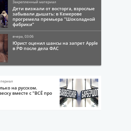
Закрепленный материал
Дети визжали от восторга, взрослые
забывали дышать: в Кемерове
прогремела премьера "Шоколадной
фабрики"
вчера, 03:06
Юрист оценил шансы на запрет Apple
в РФ после дела ФАС
атериал
олько на русском.
еску вместе с "ВСЁ про