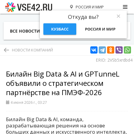
РОССИЯ И МИР
Откуда вы?
КУЗБАСС
РОССИЯ И МИР
ВСЕ НОВОСТИ
СТАТЬИ
ТЕМЫ
ФОТО
СПЕЦПРОЕКТЫ
РАБОТА И ДЕНЬГИ
НОВОСТИ КОМПАНИЙ
ERID: 2VSb5xrdbd4
Билайн Big Data & AI и GPTunneL
объявили о стратегическом
партнёрстве на ПМЭФ-2026
4 июня 2026 г., 03:27
Билайн Big Data & AI, команда,
разрабатывающая решения на основе
больших данных и искусственного интеллекта,