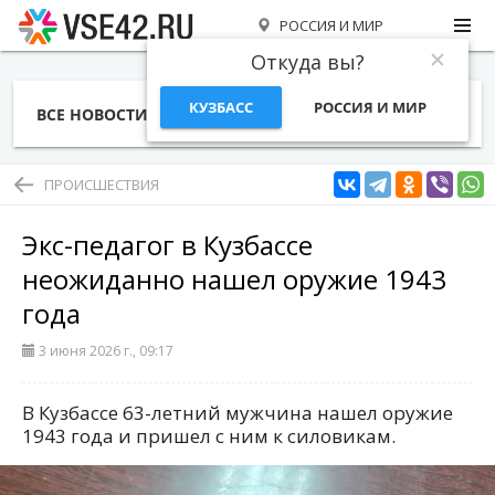
РОССИЯ И МИР
Откуда вы?
КУЗБАСС
РОССИЯ И МИР
ВСЕ НОВОСТИ
СТАТЬИ
ТЕМЫ
ФОТО
СПЕЦПРОЕКТЫ
РАБОТА И ДЕНЬГИ
ПРОИСШЕСТВИЯ
Экс-педагог в Кузбассе
неожиданно нашел оружие 1943
года
3 июня 2026 г., 09:17
В Кузбассе 63-летний мужчина нашел оружие
1943 года и пришел с ним к силовикам.