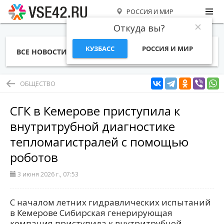
РОССИЯ И МИР
Откуда вы?
КУЗБАСС
РОССИЯ И МИР
ВСЕ НОВОСТИ
СТАТЬИ
ТЕМЫ
ФОТО
СПЕЦПРОЕКТЫ
РАБОТА И ДЕНЬГИ
ОБЩЕСТВО
СГК в Кемерове приступила к
внутритрубной диагностике
тепломагистралей с помощью
роботов
3 июня 2026 г., 07:53
С началом летних гидравлических испытаний
в Кемерове Сибирская генерирующая
компания приступила к внутритрубной