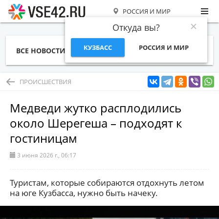
РОССИЯ И МИР
Откуда вы?
КУЗБАСС
РОССИЯ И МИР
ВСЕ НОВОСТИ
СТАТЬИ
ТЕМЫ
ФОТО
СПЕЦПРОЕКТЫ
РАБОТА И ДЕНЬГИ
ПРОИСШЕСТВИЯ
Медведи жутко расплодились
около Шерегеша – подходят к
гостиницам
3 июня 2026 г., 06:17
Туристам, которые собираются отдохнуть летом
на юге Кузбасса, нужно быть начеку.