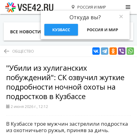
РОССИЯ И МИР
Откуда вы?
КУЗБАСС
РОССИЯ И МИР
ВСЕ НОВОСТИ
СТАТЬИ
ТЕМЫ
ФОТО
СПЕЦПРОЕКТЫ
РАБОТА И ДЕНЬГИ
ОБЩЕСТВО
"Убили из хулиганских
побуждений": СК озвучил жуткие
подробности ночной охоты на
подростков в Кузбассе
2 июня 2026 г., 12:12
В Кузбассе трое мужчин застрелили подростка
из охотничьего ружья, приняв за дичь.