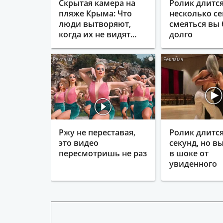
Скрытая камера на
Ролик длитс
пляже Крыма: Что
несколько се
люди вытворяют,
смеяться вы 
когда их не видят...
долго
i
Ржу не переставая,
Ролик длится
это видео
секунд, но в
пересмотришь не раз
в шоке от
увиденного