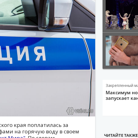
Закрепленный м
Максимум нов
запускает ка
ого края поплатилась за
ами на горячую воду в своем
ЧИТАЙТЕ ТАКЖЕ
ект Мира"
. По словам