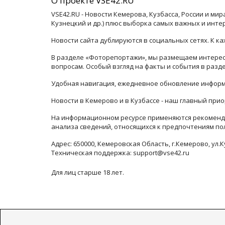
О проекте VSE42.RU
VSE42.RU - Новости Кемерова, Кузбасса, России и ми
Кузнецкий и др.) плюс выборка самых важных и инте
Новости сайта дублируются в социальных сетях. К 
В разделе «Фоторепортажи», мы размещаем интересн
вопросам. Особый взгляд на факты и события в раз
Удобная навигация, ежедневное обновление информ
Новости в Кемерово и в Кузбассе - наш главный прио
На информационном ресурсе применяются рекоменда
анализа сведений, относящихся к предпочтениям по
Адрес: 650000, Кемеровская Область, г.Кемерово, ул.К
Техническая поддержка: support@vse42.ru
Для лиц старше 18 лет.