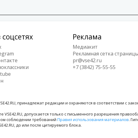
 соцсетях
Реклама
x
Медиакит
egram
Рекламная сетка страниц
нтакте
pr@vse42.ru
оклассники
+7 (3842) 75-55-55
tube
ен
SE42.RU, принадлежат редакции и охраняются в соответствии с зак
е VSE42.RU, допускается только с письменного разрешения правооб
лном соблюдении требований
Правил использования материалов
. Ги
42.RU, до или после цитируемого блока.