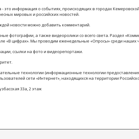
ра - это информация о событиях, происходящих в городах Кемеровско
ресных мировых и российских новостей.
каждой новости можно добавить комментарий.
ые фотографии, а также видеоролики со всего света. Раздел «Комм
деле «В цифрах». Мы проводим еженедельные «Опросы» среди наших 
ации, ссылки на фото и видеорепортажи.
ритет.
тельные технологии (информационные технологии предоставления 
льзователей сети «Интернет», находящихся на территории Российск
узбасская 33а, 2 этаж