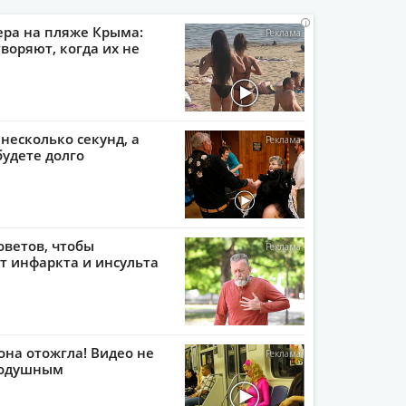
i
i
i
i
ера на пляже Крыма:
воряют, когда их не
 несколько секунд, а
будете долго
оветов, чтобы
т инфаркта и инсульта
она отожгла! Видео не
нодушным