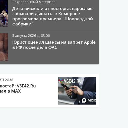
Закрепленный материал
Дети визжали от восторга, взрослые
забывали дышать: в Кемерове
прогремела премьера "Шоколадной
фабрики"
5 августа 2026 г., 03:06
Юрист оценил шансы на запрет Apple
в РФ после дела ФАС
атериал
остей: VSE42.Ru
нал в MAX