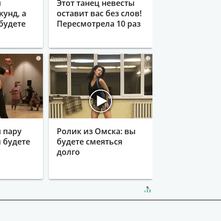
я
Этот танец невесты
кунд, а
оставит вас без слов!
будете
Пересмотрела 10 раз
i
i
 пару
Ролик из Омска: вы
ы будете
будете смеяться
долго