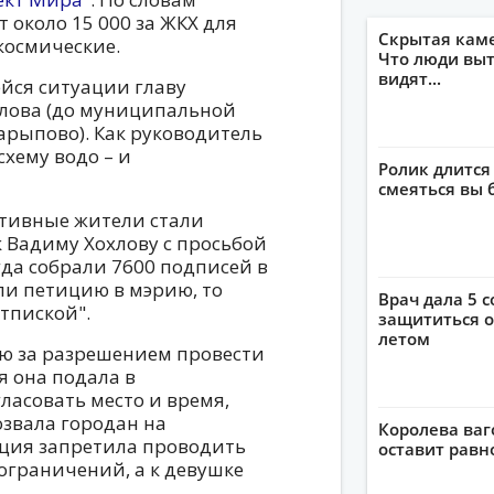
 около 15 000 за ЖКХ для
Скрытая кам
космические.
Что люди выт
видят...
йся ситуации главу
лова (до муниципальной
рыпово). Как руководитель
хему водо – и
Ролик длится
смеяться вы 
ктивные жители стали
 Вадиму Хохлову с просьбой
гда собрали 7600 подписей в
сли петицию в мэрию, то
Врач дала 5 с
тпиской".
защититься о
летом
ию за разрешением провести
я она подала в
ласовать место и время,
озвала городан на
Королева ваг
ция запретила проводить
оставит рав
ограничений, а к девушке