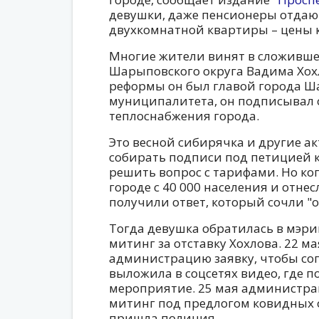
девушки, даже пенсионеры отдают
двухкомнатной квартиры – цены 
Многие жители винят в сложивше
Шарыповского округа Вадима Хох
реформы он был главой города Ша
муниципалитета, он подписывал с
теплоснабжения города.
Это весной сибирячка и другие а
собирать подписи под петицией к
решить вопрос с тарифами. Но ко
городе с 40 000 населения и отне
получили ответ, который сочли "о
Тогда девушка обратилась в мэр
митинг за отставку Хохлова. 22 ма
администрацию заявку, чтобы сог
выложила в соцсетях видео, где п
мероприятие. 25 мая администра
митинг под предлогом ковидных 
пришла полиция.