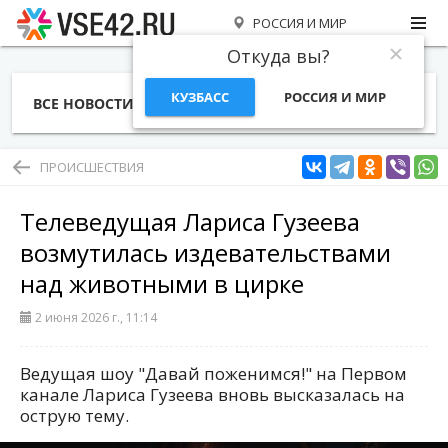
РОССИЯ И МИР
Откуда вы?
КУЗБАСС
РОССИЯ И МИР
ВСЕ НОВОСТИ
СТАТЬИ
ТЕМЫ
ФОТО
СПЕЦПРОЕКТЫ
РАБОТА И ДЕНЬГИ
ПРОИСШЕСТВИЯ
Телеведущая Лариса Гузеева
возмутилась издевательствами
над животными в цирке
2 июня 2026 г., 11:14
Ведущая шоу "Давай поженимся!" на Первом
канале Лариса Гузеева вновь высказалась на
острую тему.