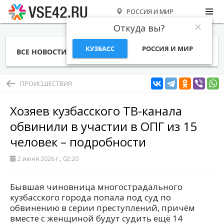
РОССИЯ И МИР
Откуда вы?
КУЗБАСС
РОССИЯ И МИР
ВСЕ НОВОСТИ
СТАТЬИ
ТЕМЫ
ФОТО
СПЕЦПРОЕКТЫ
РАБОТА И ДЕНЬГИ
ПРОИСШЕСТВИЯ
Хозяев кузбасского ТВ-канала
обвинили в участии в ОПГ из 15
человек – подробности
2 июня 2026 г., 02:20
Бывшая чиновница многострадального
кузбасского города попала под суд по
обвинению в серии преступлений, причём
вместе с женщиной будут судить ещё 14