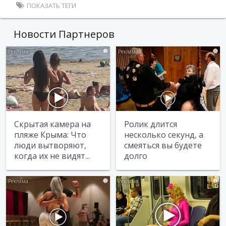
ПОКАЗАТЬ ТЕГИ
Новости Партнеров
i
i
Скрытая камера на
Ролик длится
пляже Крыма: Что
несколько секунд, а
люди вытворяют,
смеяться вы будете
когда их не видят...
долго
i
i